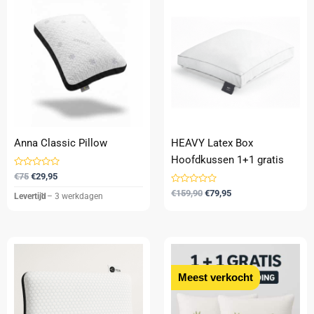
prijs
prijs
prijs
prijs
was:
is:
was:
is:
€75.
€29,95.
€159,90.
€79,95.
Anna Classic Pillow
HEAVY Latex Box
Hoofdkussen 1+1 gratis
Gewaardeerd
€
75
€
29,95
0
uit
Gewaardeerd
€
159,90
€
79,95
Levertijd
1 – 3 werkdagen
5
0
uit
5
Oorspronkelijke
Huidige
Oorspronkelijke
Huidige
prijs
prijs
prijs
prijs
was:
is:
was:
is:
€79,95.
€49,95.
€79,95.
€39.