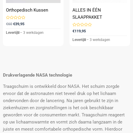
gekozen
Orthopedisch Kussen
ALLES IN ÉÉN
worden
SLAAPPAKKET
op
Gewaardeerd
€
60
€
39,95
de
0
uit
Gewaardeerd
€
119,95
Levertijd
1 – 3 werkdagen
productpagina
5
0
uit
Levertijd
1 – 3 werkdagen
5
Drukverlagende NASA technologie
Traagschuim is ontwikkeld door NASA. Het schuim zorgde
ervoor dat de astronauten niet teveel druk op het lichaam
ondervonden door de lancering. Na jaren gebruikt te zijn in
ziekenhuizen en zorginstellingen is het ook beschikbaar
geworden voor de consumenten markt. Traagschuim reageert
op uw lichaamswarmte en vormt zich daarna langzaam in de
juiste en meest comfortabele orthopedische vorm. Hierdoor