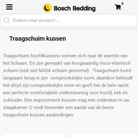
Ga
0
naar
Producten
de
zoeken
inhoud
Traagschuim kussen
Traagschuim hoofdkussens vormen zich naar de warmte van
het lichaam. En zijn gemaakt van hoogwaardig visco-elastisch
schuim (ook wel NASA schuim genoemd) . Traagschuim komt
langzaam terug in zijn oorspronkelijke vorm, daardoor behoudt
het altijd zijn oorspronkelijke vorm en geeft het de hele nacht
een perfecte comfortabele ondersteuning voor hoofd, nek en
schouder. Een ergonomisch kussen mag niet ontbreken in uw
slaapkamer. U vindt hieronder een aantal van de beste
traagschuim kussen aanbiedingen.
Oorspronkelijke
Huidige
Oorspronkelijke
Huidige