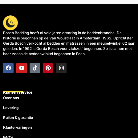
Bosch Bedding heeft al vele jaren ervaring in de beddenbranche. De
historie is begonnen op de Van Woustraat in Amsterdam, 1962. Oprichtster
Gerda Bosch verkocht al bedden en matrassen in een meubelwinkel 62 jaar
geleden. In 1992 is Gerda Bosch voor zichzelf begonnen. Ze is samen met
haar zoons de beddenwinkel begonnen in Eden.
F
Y
T
P
I
a
o
i
i
n
c
u
k
n
s
e
t
t
t
t
b
u
o
e
a
o
b
k
r
g
Klanten service
o
e
e
r
Over ons
k
s
a
t
m
Levering
Ruilen & garantie
Klantervaringen
FAQ’s