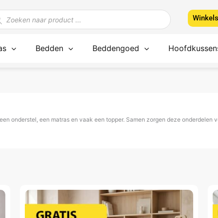
ducten
Winkel
ken
as
Bedden
Beddengoed
Hoofdkussen
 een onderstel, een matras en vaak een topper. Samen zorgen deze onderdelen voo
Oorspronkelijke
Huidige
Dit
D
prijs
prijs
product
p
was:
is:
1.995.
995.
heeft
h