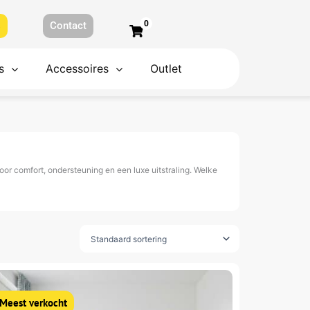
0
s
Contact
s
Accessoires
Outlet
r comfort, ondersteuning en een luxe uitstraling. Welke
Oorspronkelijke
Huidige
it
prijs
prijs
roduct
was:
is:
999.
399.
eeft