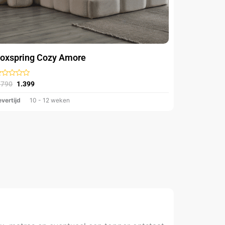
p
e
roductpagina
oxspring Cozy Amore
ewaardeerd
.790
1.399
t
evertijd
10 - 12 weken