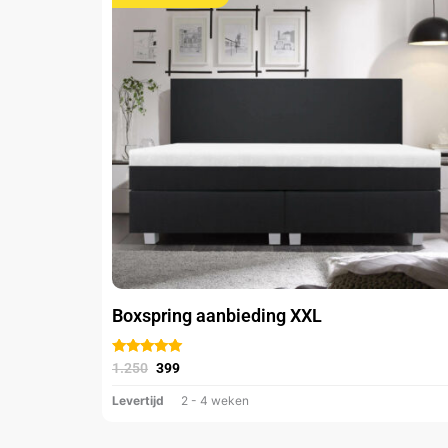
meerdere
variaties.
Deze
optie
kan
gekozen
worden
op
de
productpagina
Boxspring aanbieding XXL
Gewaardeerd
1.250
399
uit 5
Levertijd
2 - 4 weken