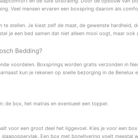
aapcomfort en de luxe uitstraling. Door de opbouw van bo
ning. Veel mensen ervaren een boxspring daarom als comfor
 te stellen. Je kiest zelf de maat, de gewenste hardheid, de
 stel je een bed samen dat niet alleen mooi oogt, maar ook
Bosch Bedding?
lende voordelen. Boxsprings worden gratis verzonden in Ned
Daarnaast kun je rekenen op snelle bezorging in de Benelux e
n: de box, het matras en eventueel een topper.
lt voor een groot deel het liggevoel. Kies je voor een box
 slaapoppervlak. Een box met bonellvering voelt meestal w