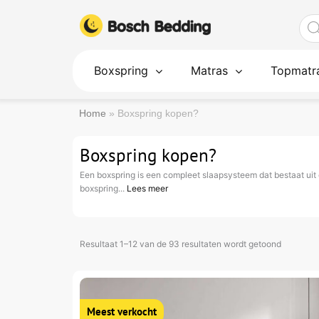
Ga
Pro
naar
zoe
de
inhoud
Boxspring
Matras
Topmatr
Home
»
Boxspring kopen?
Boxspring kopen?
Een boxspring is een compleet slaapsysteem dat bestaat uit
boxspring...
Lees meer
Resultaat 1–12 van de 93 resultaten wordt getoond
Oorspronkelijke
Huidige
Dit
prijs
prijs
product
was:
is:
1.250.
399.
heeft