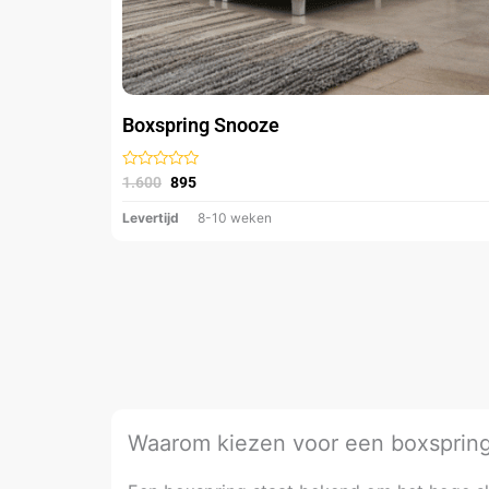
op
de
productpagina
Boxspring Snooze
Gewaardeerd
1.600
895
uit
5
Levertijd
8-10 weken
Waarom kiezen voor een boxsprin