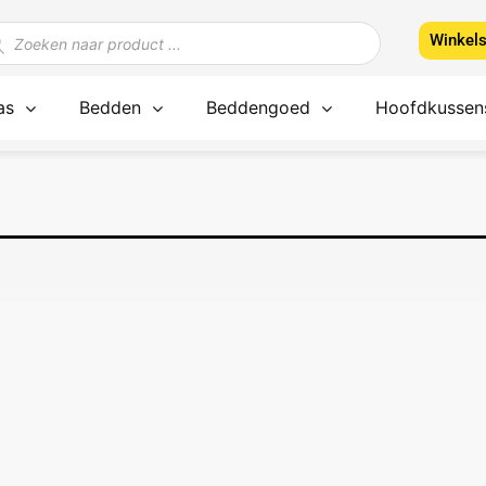
ducten
Winkel
ken
as
Bedden
Beddengoed
Hoofdkussen