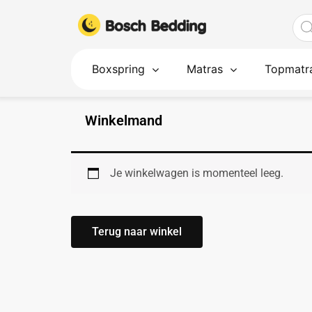
Ga
Pro
naar
zoe
de
inhoud
Boxspring
Matras
Topmatr
Winkelmand
Je winkelwagen is momenteel leeg.
Terug naar winkel