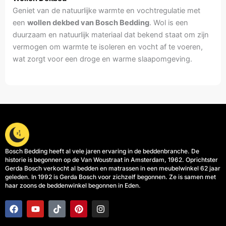
Geniet van de natuurlijke warmte en vochtregulatie met
een
wollen dekbed van Bosch Bedding
. Wol is een
duurzaam en natuurlijk materiaal dat bekend staat om zijn
vermogen om warmte te isoleren en vocht af te voeren,
wat zorgt voor een droge en warme slaapomgeving.
Bosch Bedding heeft al vele jaren ervaring in de beddenbranche. De
historie is begonnen op de Van Woustraat in Amsterdam, 1962. Oprichtster
Gerda Bosch verkocht al bedden en matrassen in een meubelwinkel 62 jaar
geleden. In 1992 is Gerda Bosch voor zichzelf begonnen. Ze is samen met
haar zoons de beddenwinkel begonnen in Eden.
F
Y
T
P
I
a
o
i
i
n
c
u
k
n
s