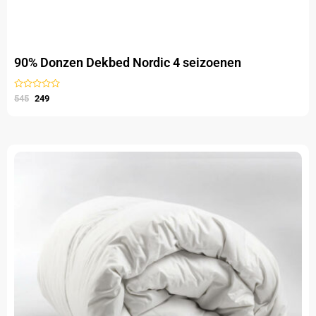
90% Donzen Dekbed Nordic 4 seizoenen
Gewaardeerd
545
249
uit
5
Oorspronkelijke
Huidige
prijs
prijs
was:
is:
69,95.
29,95.