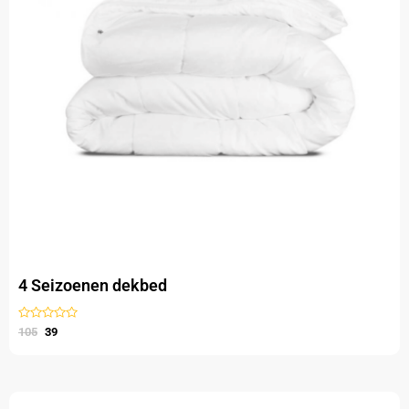
4 Seizoenen dekbed
Gewaardeerd
105
39
uit
5
Oorspronkelijke
Huidige
Dit