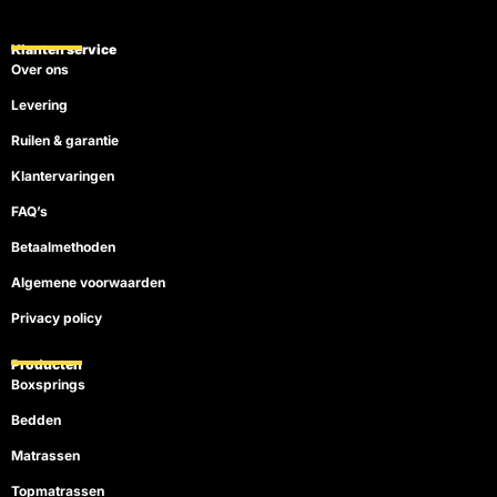
e
t
t
t
t
b
u
o
e
a
o
b
k
r
g
Klanten service
o
e
e
r
Over ons
k
s
a
t
m
Levering
Ruilen & garantie
Klantervaringen
FAQ’s
Betaalmethoden
Algemene voorwaarden
Privacy policy
Producten
Boxsprings
Bedden
Matrassen
Topmatrassen