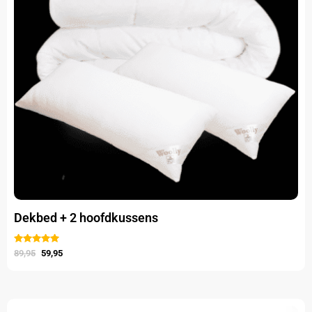
Dekbed + 2 hoofdkussens
Gewaardeerd
uit 5
89,95
59,95
Oorspronkelijke
Huidige
Dit