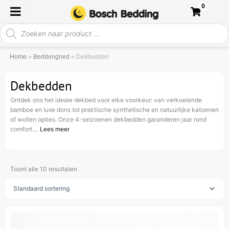
Ga
0
naar
Producten
de
zoeken
inhoud
Home
»
Beddengoed
»
Dekbedden
Dekbedden
Ontdek ons het ideale dekbed voor elke voorkeur: van verkoelende
bamboe en luxe dons tot praktische synthetische en natuurlijke katoenen
of wollen opties. Onze 4-seizoenen dekbedden garanderen jaar rond
comfort....
Lees meer
Toont alle 10 resultaten
Oorspronkelijke
Huidige
Dit
prijs
prijs
product
was:
is: