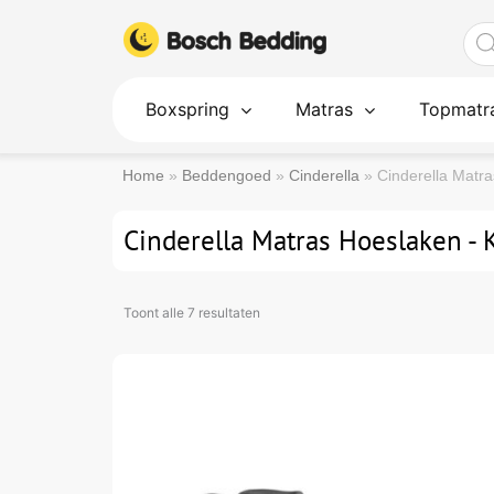
Ga
Pro
naar
zoe
de
inhoud
Boxspring
Matras
Topmatr
Home
»
Beddengoed
»
Cinderella
»
Cinderella Matra
Cinderella Matras Hoeslaken - 
Toont alle 7 resultaten
Dit
product
heeft
meerdere
variaties.