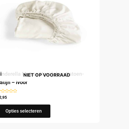
Deze
optie
kan
gekozen
worden
op
de
productpagina
inderella Matras Hoeslaken Katoen-
NIET OP VOORRAAD
atijn – Ivoor
ewaardeerd
2,95
t
Opties selecteren