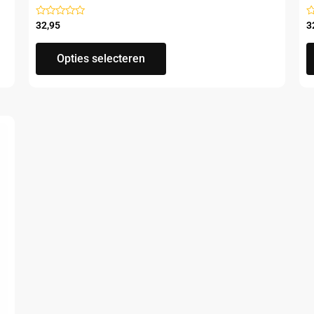
Gewaardeerd
G
32,95
3
uit
ui
5
5
Opties selecteren