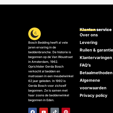
Klanten service
Over ons
Levering
Bosch Bedding heeft al vele
jaren ervaring in de
Ruilen & garanti
beddenbranche. De historie is
begonnen op de Van Woustraat
Klantervaringen
in Amsterdam, 1962.
FAQ’s
Oprichtster Gerda Bosch
verkocht al bedden en
Betaalmethoden
matrassen in een meubelwinkel
Algemene
62 jaar geleden. In 1992 is
Gerda Bosch voor zichzelf
voorwaarden
begonnen. Ze is samen met
Privacy policy
haar zoons de beddenwinkel
begonnen in Eden.
F
I
Y
T
P