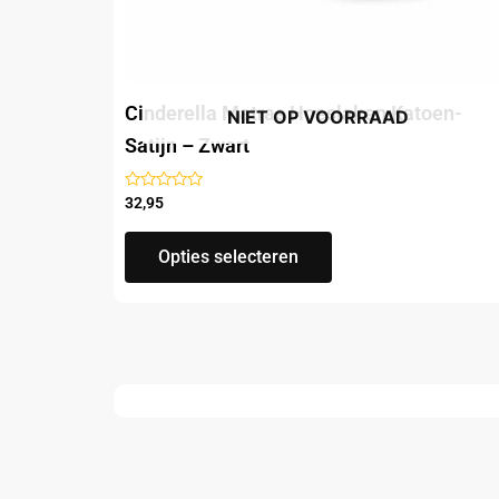
de
productpagina
Cinderella Matras Hoeslaken Katoen-
NIET OP VOORRAAD
Satijn – Zwart
Gewaardeerd
32,95
uit
5
Opties selecteren