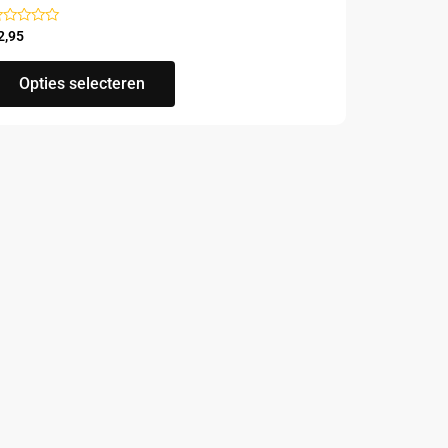
ewaardeerd
2,95
t
Opties selecteren