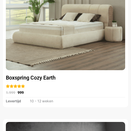
kan
gekozen
worden
op
de
productpagina
Boxspring Cozy Earth
Gewaardeerd
uit 5
1.999
999
Levertijd
10 - 12 weken
Oorspronkelijke
Huidige
Dit
prijs
prijs
product