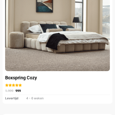
optie
kan
gekozen
worden
op
de
productpagina
Boxspring Cozy
Gewaardeerd
uit 5
1.999
999
Levertijd
4 - 6 weken