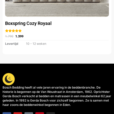
Boxspring Cozy Royaal
Gewaardeerd
uit 5
1.790
1.399
Levertijd
10 - 12 weken
Bosch Bedding heeft al vele jaren ervaring in de beddenbranche. De
historie is begonnen op de Van Woustraat in Amsterdam, 1962. Oprichtster
Gerda Bosch verkocht al bedden en matrassen in een meubelwinkel 62 jaar
geleden. In 1992 is Gerda Bosch voor zichzelf begonnen. Ze is samen met
haar zoons de beddenwinkel begonnen in Eden.
F
Y
T
P
I