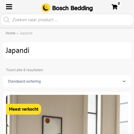
Ga
0
naar
Producten
de
zoeken
inhoud
Home
»
Japandi
Japandi
Toont alle 6 resultaten
Oorspronkelijke
Huidige
Dit
prijs
prijs
product
was:
is:
heeft
1.999.
999.
meerdere
variaties.
Deze