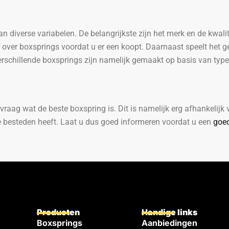
n diverse variabelen. De belangrijkste zijn het merk en de kwali
 over boxsprings voordat u er een koopt. Daarnaast speelt het ge
erschillende boxsprings zijn namelijk gemaakt op basis van type
vraag wat de beste boxspring is. Dit is namelijk erg afhankelij
te besteden heeft. Laat u dus goed informeren voordat u een
goe
Producten
Handige links
Boxsprings
Aanbiedingen