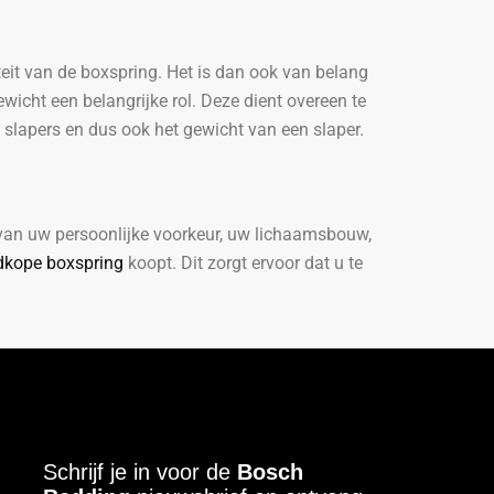
teit van de boxspring. Het is dan ook van belang
wicht een belangrijke rol. Deze dient overeen te
 slapers en dus ook het gewicht van een slaper.
k van uw persoonlijke voorkeur, uw lichaamsbouw,
dkope boxspring
koopt. Dit zorgt ervoor dat u te
Schrijf je in voor de
Bosch