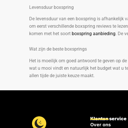
Levensduur boxspring
De levensduur van een boxspring is afhankelijk va
om eerst verschillende boxspring reviews te lezen
komen met het soort
boxspring aanbieding
. De v
Wat zijn de beste boxsprings
Het is moeilijk om goed antwoord te geven op de 
wat u mooi vindt en natuurlijk het budget wat u 
allen tijde de juiste keuze maakt.
Klanten service
Over ons