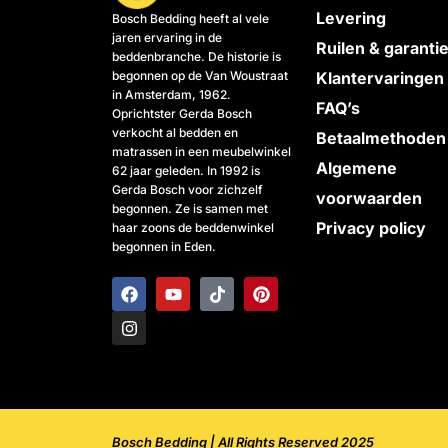
Levering
Bosch Bedding heeft al vele
jaren ervaring in de
Ruilen & garanti
beddenbranche. De historie is
begonnen op de Van Woustraat
Klantervaringen
in Amsterdam, 1962.
FAQ’s
Oprichtster Gerda Bosch
verkocht al bedden en
Betaalmethoden
matrassen in een meubelwinkel
Algemene
62 jaar geleden. In 1992 is
Gerda Bosch voor zichzelf
voorwaarden
begonnen. Ze is samen met
Privacy policy
haar zoons de beddenwinkel
begonnen in Eden.
F
I
Y
T
P
a
n
o
i
i
c
s
u
k
n
e
t
t
t
t
b
a
u
o
e
o
g
b
k
r
o
r
e
e
k
a
s
m
t
Bosch Bedding | All Rights Reserved 2025