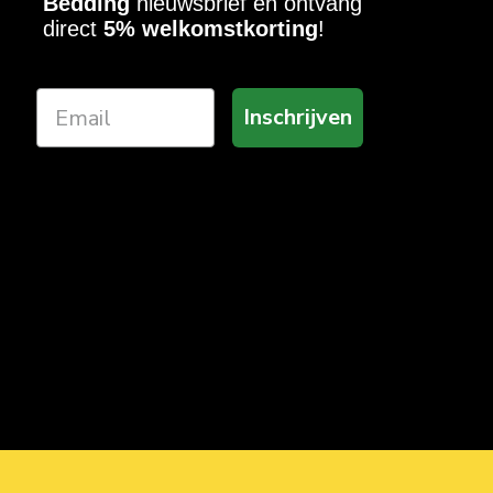
Bedding
nieuwsbrief en ontvang
direct
5% welkomstkorting
!
Inschrijven