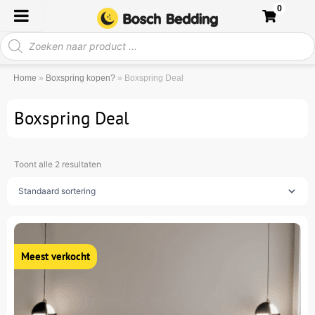
Ga
0
naar
Producten
de
zoeken
inhoud
Home
»
Boxspring kopen?
»
Boxspring Deal
Boxspring Deal
Toont alle 2 resultaten
Oorspronkelijke
Huidige
Dit
prijs
prijs
product
was:
is:
heeft
1.400.
695.
meerdere
variaties.
Deze