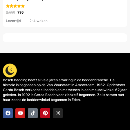
Gewaardeerd
uit 5
2.650
795
Levertijd
2-4 weken
Bosch Bedding heeft al vele jaren ervaring in de beddenbranche. De
historie is begonnen op de Van Woustraat in Amsterdam, 1962. Oprichtster
Gerda Bosch verkocht al bedden en matrassen in een meubelwinkel 62 jaar
geleden. In 1992 is Gerda Bosch voor zichzelf begonnen. Ze is samen met
haar zoons de beddenwinkel begonnen in Eden.
F
Y
T
P
I
a
o
i
i
n
c
u
k
n
s
e
t
t
t
t
b
u
o
e
a