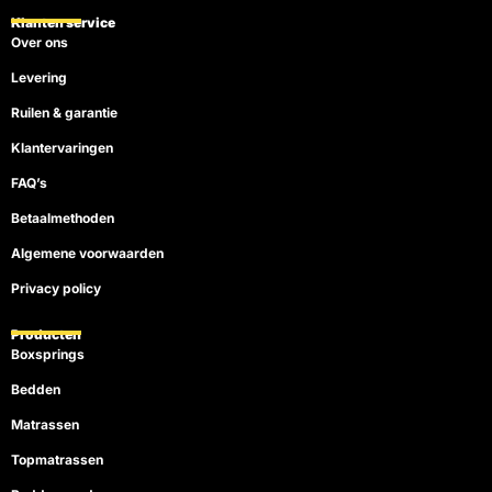
o
b
k
r
g
Klanten service
o
e
e
r
Over ons
k
s
a
t
m
Levering
Ruilen & garantie
Klantervaringen
FAQ’s
Betaalmethoden
Algemene voorwaarden
Privacy policy
Producten
Boxsprings
Bedden
Matrassen
Topmatrassen