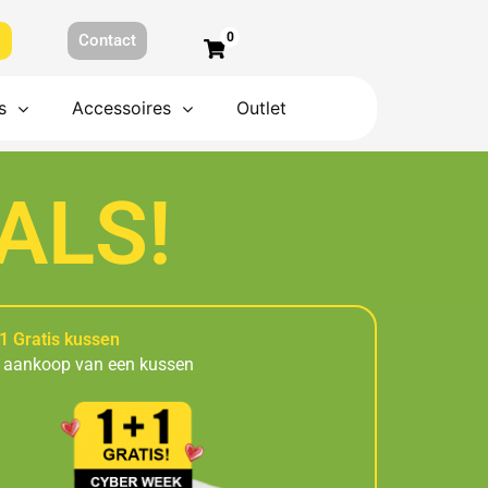
0
s
Contact
s
Accessoires
Outlet
ALS!
1 Gratis kussen
j aankoop van een kussen