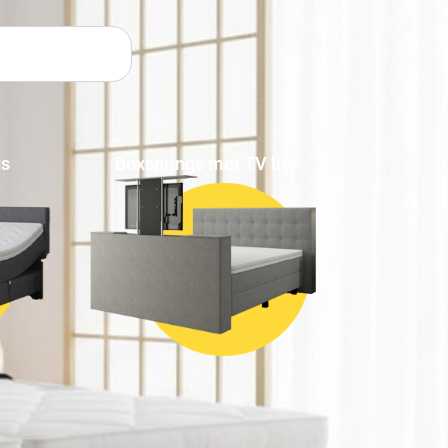
gs
Boxsprings met TV lift