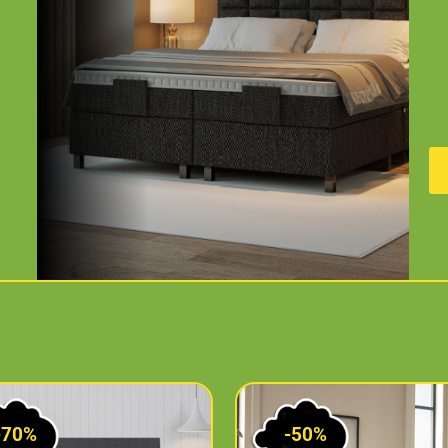
-70%
-50%