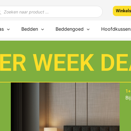
ducten
Winkel
ken
as
Bedden
Beddengoed
Hoofdkussen
ER WEEK DE
1+
Bi