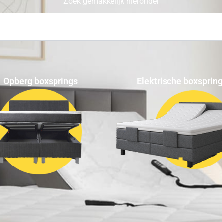
Zoek gemakkelijk hieronder
Opberg boxsprings
Elektrische boxsprin