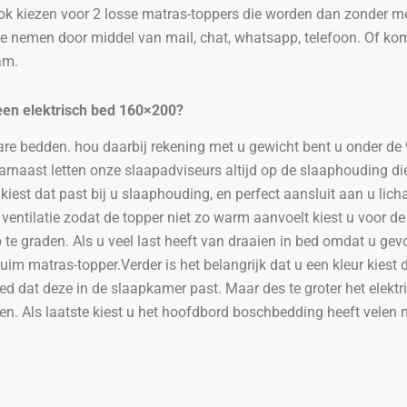
 ook kiezen voor 2 losse matras-toppers die worden dan zonder me
e nemen door middel van mail, chat, whatsapp, telefoon. Of komt
am.
een elektrisch bed
160×200
?
elbare bedden. hou daarbij rekening met u gewicht bent u onder 
arnaast letten onze slaapadviseurs altijd op de slaaphouding die
 kiest dat past bij u slaaphouding, en perfect aansluit aan u lic
re ventilatie zodat de topper niet zo warm aanvoelt kiest u voo
p te graden. Als u veel last heeft van draaien in bed omdat u ge
m matras-topper.Verder is het belangrijk dat u een kleur kiest di
e bed dat deze in de slaapkamer past. Maar des te groter het elek
en. Als laatste kiest u het hoofdbord boschbedding heeft velen m