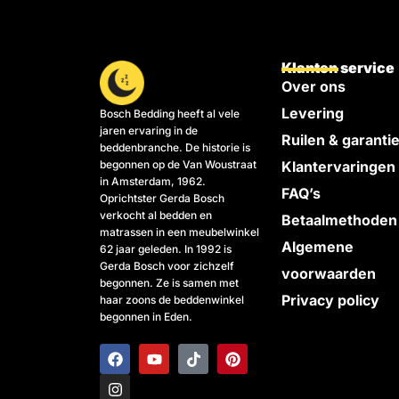
Klanten service
Over ons
Levering
Bosch Bedding heeft al vele
jaren ervaring in de
Ruilen & garanti
beddenbranche. De historie is
begonnen op de Van Woustraat
Klantervaringen
in Amsterdam, 1962.
FAQ’s
Oprichtster Gerda Bosch
verkocht al bedden en
Betaalmethoden
matrassen in een meubelwinkel
Algemene
62 jaar geleden. In 1992 is
Gerda Bosch voor zichzelf
voorwaarden
begonnen. Ze is samen met
Privacy policy
haar zoons de beddenwinkel
begonnen in Eden.
F
I
Y
T
P
a
n
o
i
i
c
s
u
k
n
e
t
t
t
t