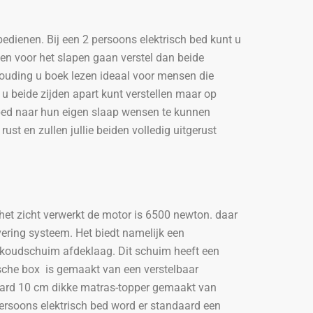
edienen. Bij een 2 persoons elektrisch bed kunt u
ezen voor het slapen gaan verstel dan beide
 houding u boek lezen ideaal voor mensen die
 u beide zijden apart kunt verstellen maar op
 bed naar hun eigen slaap wensen te kunnen
ust en zullen jullie beiden volledig uitgerust
 het zicht verwerkt de motor is 6500 newton. daar
vering systeem. Het biedt namelijk een
n koudschuim afdeklaag. Dit schuim heeft een
sche box is gemaakt van een verstelbaar
ndaard 10 cm dikke matras-topper gemaakt van
ersoons elektrisch bed word er standaard een