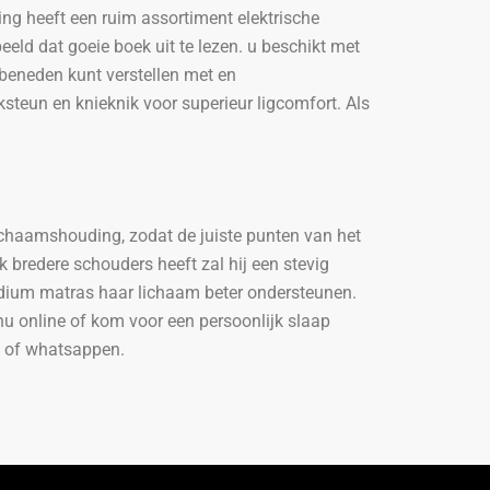
ng heeft een ruim assortiment elektrische
rbeeld dat goeie boek uit te lezen. u beschikt met
beneden kunt verstellen met en
ksteun en knieknik voor superieur ligcomfort. Als
 lichaamshouding, zodat de juiste punten van het
redere schouders heeft zal hij een stevig
edium matras haar lichaam beter ondersteunen.
 nu online of kom voor een persoonlijk slaap
en of whatsappen.