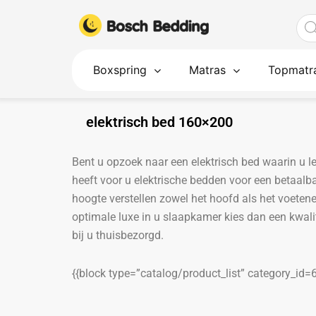
Ga
Pro
naar
zoe
de
inhoud
Boxspring
Matras
Topmatr
elektrisch bed 160×200
Bent u opzoek naar een elektrisch bed waarin u l
heeft voor u elektrische bedden voor een betaalbar
hoogte verstellen zowel het hoofd als het voetene
optimale luxe in u slaapkamer kies dan een kwali
bij u thuisbezorgd.
{{block type=”catalog/product_list” category_id=