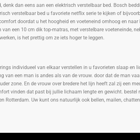
, denk dan eens aan een elektrisch verstelbaar bed. Bosch beddi
risch verstelbaar bed u favoriete netflix serie te kijken of bijvoo
l comfort doordat u het hoogheid en voeteneind omhoog en naar 
n van een 10 cm dik top-matras, met verstelbare voeteneinde, ne
rken, is het prettig om ze iets hoger te leggen.
prings individueel van elkaar verstellen in u favorieten slaap en
van een man is andes als van de vrouw. door dat de man vaak b
er zone. En de vrouw over bredere het lijn heeft zal zij een m
fort vinden dat past bij jullie lichaam lengte en gewicht. bestel
 en Rotterdam. Uw kunt ons natuurlijk ook bellen, mailen, chatt