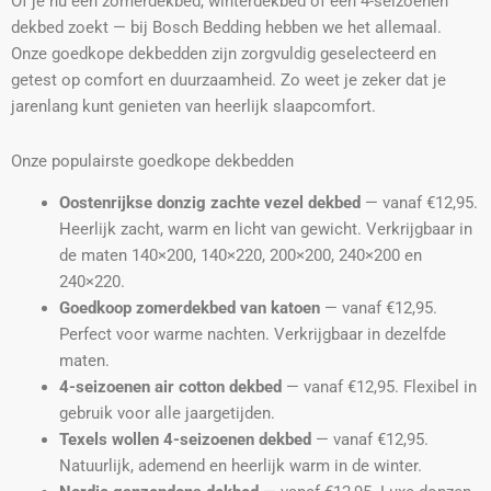
Of je nu een zomerdekbed, winterdekbed of een 4-seizoenen
dekbed zoekt — bij Bosch Bedding hebben we het allemaal.
Onze goedkope dekbedden zijn zorgvuldig geselecteerd en
getest op comfort en duurzaamheid. Zo weet je zeker dat je
jarenlang kunt genieten van heerlijk slaapcomfort.
Onze populairste goedkope dekbedden
Oostenrijkse donzig zachte vezel dekbed
— vanaf €12,95.
Heerlijk zacht, warm en licht van gewicht. Verkrijgbaar in
de maten 140×200, 140×220, 200×200, 240×200 en
240×220.
Goedkoop zomerdekbed van katoen
— vanaf €12,95.
Perfect voor warme nachten. Verkrijgbaar in dezelfde
maten.
4-seizoenen air cotton dekbed
— vanaf €12,95. Flexibel in
gebruik voor alle jaargetijden.
Texels wollen 4-seizoenen dekbed
— vanaf €12,95.
Natuurlijk, ademend en heerlijk warm in de winter.