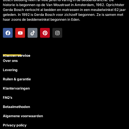
historie is begonnen op de Van Woustraat in Amsterdam, 1962. Oprichtster
Gerda Bosch verkocht al bedden en matrassen in een meubelwinkel 62 jaar
geleden. In 1992 is Gerda Bosch voor zichzelf begonnen. Ze is samen met
haar zoons de beddenwinkel begonnen in Eden.
F
Y
T
P
I
a
o
i
i
n
c
u
k
n
s
e
t
t
t
t
b
u
o
e
a
o
b
k
r
g
Klanten service
o
e
e
r
Over ons
k
s
a
t
m
Levering
Ruilen & garantie
Klantervaringen
FAQ’s
Betaalmethoden
Algemene voorwaarden
Privacy policy