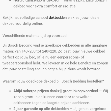
Nordic ganzendons dekbed
— vanaf €12,95. Luxe donzen
dekbed voor extra comfort en isolatie.
Bekijk het volledige aanbod
dekbedden
en kies jouw ideale
dekbed voordelig online.
Verschillende maten altijd op voorraad
Bij Bosch Bedding vind je goedkope dekbedden in alle gangbare
maten: van 140×200 tot 240×220. Zo past jouw nieuwe dekbed
perfect op jouw bed, of je nu een eenpersoons- of
tweepersoonsbed hebt. We leveren in de hele Benelux en zorgen
dat jouw bestelling snel en netjes bij je thuis wordt bezorgd.
Waarom jouw goedkope dekbed bij Bosch Bedding bestellen?
Altijd scherpe prijzen dankzij groot inkoopvoordeel
— Wij
kopen groot in en kunnen daardoor topkwaliteit
dekbedden tegen de laagste prijzen aanbieden.
2 jaar garantie op alle dekbedden
— Jij geniet zorgeloos