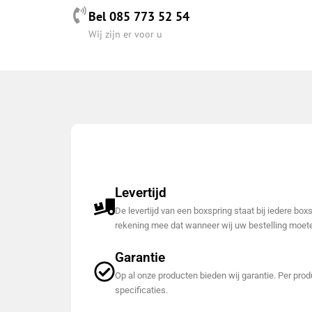
Bel 085 773 52 54
Wij zijn er voor u
Levertijd
De levertijd van een boxspring staat bij iedere bo
rekening mee dat wanneer wij uw bestelling moete
Garantie
Op al onze producten bieden wij garantie. Per produ
specificaties.