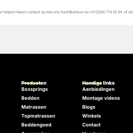
der helpen! Neem contact op met ons hoofdkantoor via +31(0)85 773 52 54 of st
Producten
Handige links
Boxsprings
Aanbiedingen
Bedden
Montage videos
e
Matrassen
Blogs
Topmatrassen
Winkels
Beddengoed
Contact