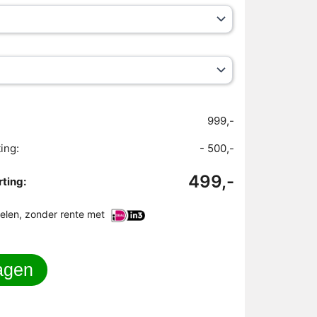
999,-
ing:
- 500,-
499,-
ting:
delen, zonder rente met
agen