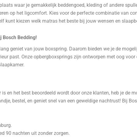
laats waar je gemakkelijk beddengoed, kleding of andere spullen
leveren op het ligcomfort. Kies voor de perfecte combinatie van c
elf kunt kiezen welk matras het beste bij jouw wensen en slaapb
j Bosch Bedding!
lang geniet van jouw boxspring. Daarom bieden we je de mogelij
terieur past. Onze opbergboxsprings zijn ontworpen met oog voor
slaapkamer.
 is en het best beoordeeld wordt door onze klanten, heb je de 
dje, bestel, en geniet snel van een geweldige nachtrust! Bij Bos
mburg.
ed 90 nachten uit zonder zorgen.