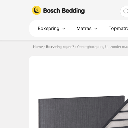
Ga
Pro
naar
zoe
de
inhoud
Boxspring
Matras
Topmatr
Home
/
Boxspring kopen?
/ Opbergboxspring Up zonder mat
OPBERGBOXSPRING UP ZONDER MATR