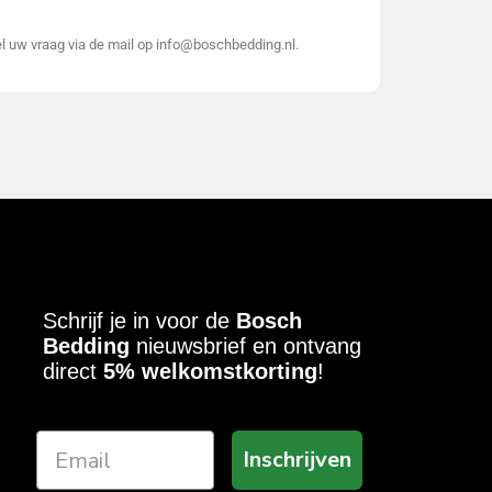
el uw vraag via de mail op info@boschbedding.nl.
Schrijf je in voor de
Bosch
Bedding
nieuwsbrief en ontvang
direct
5% welkomstkorting
!
Inschrijven