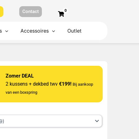
0
s
Contact
s
Accessoires
Outlet
Zomer DEAL
2 kussens + dekbed twv
€199!
Bij aankoop
van een boxspring