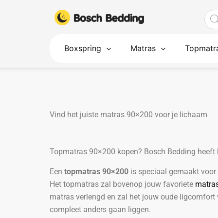
Ga
Pro
naar
zoe
de
inhoud
Boxspring
Matras
Topmatr
Vind het juiste matras 90×200 voor je lichaam
Topmatras 90×200 kopen? Bosch Bedding heeft 
Een
topmatras 90×200
is speciaal gemaakt voor
Het topmatras zal bovenop jouw favoriete
matra
matras verlengd en zal het jouw oude ligcomfort
compleet anders gaan liggen.