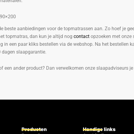
materialen.
 90×200
e beste aanbiedingen voor de topmatrassen aan. Zo hoef je geen 
et topmatras, dan kun je altijd nog
contact
opzoeken met onze sl
in een paar kliks bestellen via de webshop. Na het bestellen ka
90 dagen slaapgarantie.
of een ander product? Dan verwelkomen onze slaapadviseurs je 
Producten
Handige links