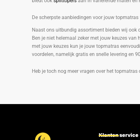
biedt ook
splittopers
aan in variërende maten en 
De scherpste aanbiedingen voor jouw topmatras
Naast ons uitbundig assortiment bieden wij ook d
Ben je niet helemaal zeker met jouw keuzes van h
met jouw keuzes kun je jouw topmatras eenvoudig 
voordelen, namelijk gratis en snelle levering en 
Heb je toch nog meer vragen over het topmatras 
Klanten service