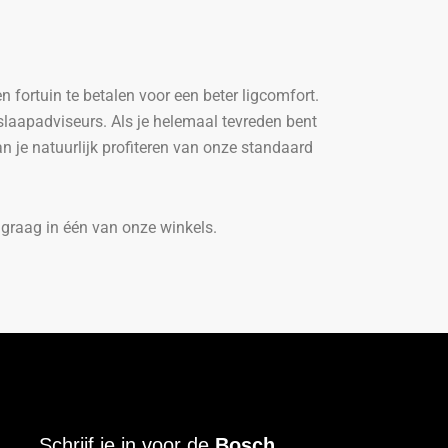
fortuin te betalen voor een beter ligcomfort.
aapadviseurs. Als je helemaal tevreden bent
n je natuurlijk profiteren van onze standaard
graag in één van onze winkels.
Schrijf je in voor de
Bosch