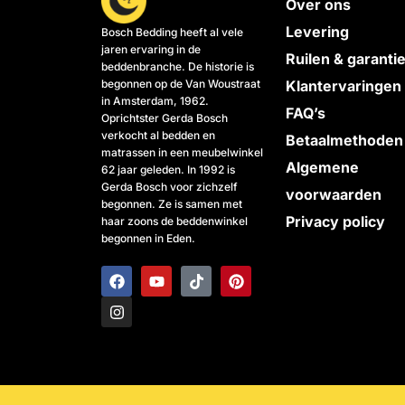
Over ons
Levering
Bosch Bedding heeft al vele
jaren ervaring in de
Ruilen & garanti
beddenbranche. De historie is
begonnen op de Van Woustraat
Klantervaringen
in Amsterdam, 1962.
FAQ’s
Oprichtster Gerda Bosch
verkocht al bedden en
Betaalmethoden
matrassen in een meubelwinkel
Algemene
62 jaar geleden. In 1992 is
Gerda Bosch voor zichzelf
voorwaarden
begonnen. Ze is samen met
Privacy policy
haar zoons de beddenwinkel
begonnen in Eden.
F
I
Y
T
P
a
n
o
i
i
c
s
u
k
n
e
t
t
t
t
b
a
u
o
e
o
g
b
k
r
o
r
e
e
k
a
s
m
t