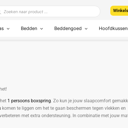
ducten
Winkel
ken
as
Bedden
Beddengoed
Hoofdkussen
het!
 het
1 persoons boxspring
. Zo kun je jouw slaapcomfort gemakke
s
komen te liggen om het te gaan beschermen tegen vlekken en 
 verbeteren met extra ondersteuning. In combinatie met jouw ma