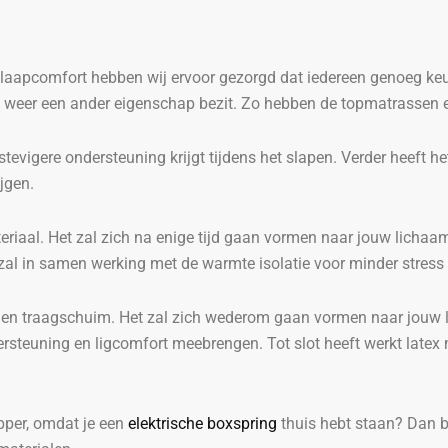
slaapcomfort hebben wij ervoor gezorgd dat iedereen genoeg keu
lk weer een ander eigenschap bezit. Zo hebben de topmatrassen
tevigere ondersteuning krijgt tijdens het slapen. Verder heeft h
ijgen.
iaal. Het zal zich na enige tijd gaan vormen naar jouw lichaam.
t zal in samen werking met de warmte isolatie voor minder stres
 en traagschuim. Het zal zich wederom gaan vormen naar jouw li
rsteuning en ligcomfort meebrengen. Tot slot heeft werkt latex m
opper, omdat je een
elektrische boxspring
thuis hebt staan? Dan b