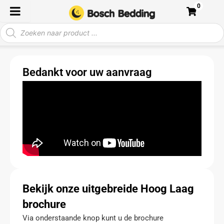
Ga
0
naar
Producten
de
zoeken
inhoud
Bedankt voor uw aanvraag
Bekijk onze uitgebreide Hoog Laag
brochure
Via onderstaande knop kunt u de brochure