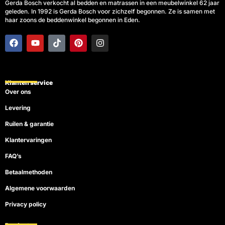
Gerda Bosch verkocht al bedden en matrassen in een meubelwinkel 62 jaar
geleden. In 1992 is Gerda Bosch voor zichzelf begonnen. Ze is samen met
haar zoons de beddenwinkel begonnen in Eden.
F
Y
T
P
I
a
o
i
i
n
c
u
k
n
s
e
t
t
t
t
b
u
o
e
a
o
b
k
r
g
Klanten service
o
e
e
r
Over ons
k
s
a
t
m
Levering
Ruilen & garantie
Klantervaringen
FAQ’s
Betaalmethoden
Algemene voorwaarden
Privacy policy