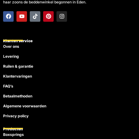
haar zoons de beddenwinkel begonnen in Eden.
F
Y
T
P
I
a
o
i
i
n
c
u
k
n
s
e
t
t
t
t
b
u
o
e
a
o
b
k
r
g
Klanten service
o
e
e
r
Over ons
k
s
a
t
m
Levering
Ruilen & garantie
Klantervaringen
FAQ’s
Betaalmethoden
Algemene voorwaarden
Privacy policy
Producten
Boxsprings