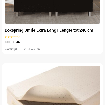
Boxspring Smile Extra Lang | Lengte tot 240 cm
Gewaardeerd
€
800
€
545
uit
5
Levertijd
2 - 4 weken
Oorspronkelijke
Huidige
Dit
prijs
prijs
product
was:
is:
heeft
€995.
€599.
meerdere
variaties.
Deze
optie