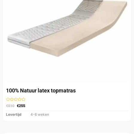
optie
kan
gekozen
worden
op
de
productpagina
100% Natuur latex topmatras
Gewaardeerd
€
510
€
255
uit
5
Levertijd
4-6 weken