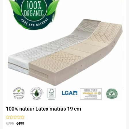
meerdere
variaties.
Deze
optie
kan
gekozen
worden
op
de
productpagina
100% natuur Latex matras 19 cm
Gewaardeerd
€
795
€
499
uit