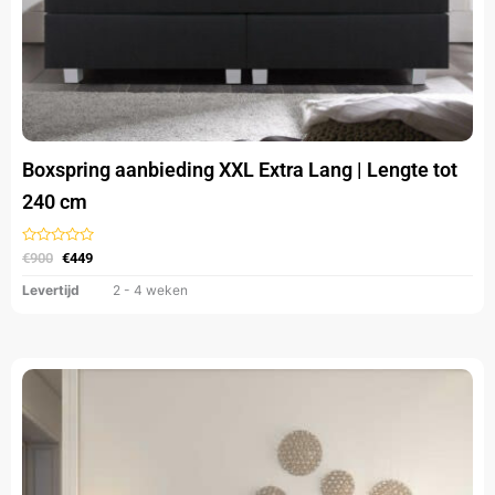
productpagina
Boxspring aanbieding XXL Extra Lang | Lengte tot
240 cm
Gewaardeerd
€
900
€
449
uit
5
Levertijd
2 - 4 weken
Oorspronkelijke
Huidige
Dit
prijs
prijs
product
was:
is:
heeft
€1.800.
€1.249.
meerdere
variaties.