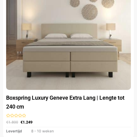
Deze
optie
kan
gekozen
worden
op
de
productpagina
Boxspring Luxury Geneve Extra Lang | Lengte tot
240 cm
Gewaardeerd
€
1.800
€
1.249
uit
5
Levertijd
8 - 10 weken