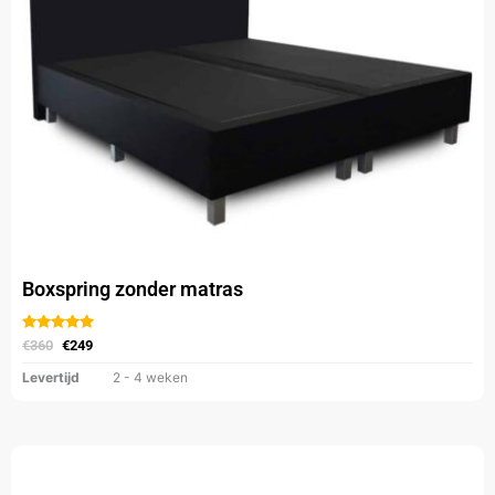
gekozen
worden
op
de
productpagina
Boxspring zonder matras
Gewaardeerd
uit 5
€
360
€
249
Levertijd
2 - 4 weken
Dit
product