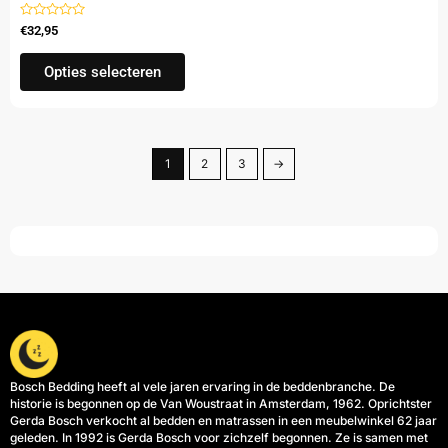
Gewaardeerd
€
32,95
uit
5
Opties selecteren
1
2
3
→
Bosch Bedding heeft al vele jaren ervaring in de beddenbranche. De
historie is begonnen op de Van Woustraat in Amsterdam, 1962. Oprichtster
Gerda Bosch verkocht al bedden en matrassen in een meubelwinkel 62 jaar
geleden. In 1992 is Gerda Bosch voor zichzelf begonnen. Ze is samen met