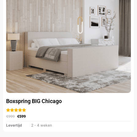
Deze
optie
kan
gekozen
worden
op
de
productpagina
Boxspring BIG Chicago
Gewaardeerd
uit 5
€
999
€
599
Levertijd
2 - 4 weken