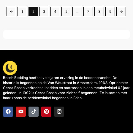
←
1
2
3
4
5
…
7
8
9
→
Bosch Bedding heeft al vele jaren ervaring in de beddenbranche. De
historie is begonnen op de Van Woustraat in Amsterdam, 1962. Oprichtster
Gerda Bosch verkocht al bedden en matrassen in een meubelwinkel 62 jaar
geleden. In 1992 is Gerda Bosch voor zichzelf begonnen. Ze is samen met
haar zoons de beddenwinkel begonnen in Eden.
F
Y
T
P
I
a
o
i
i
n
c
u
k
n
s
e
t
t
t
t
b
u
o
e
a