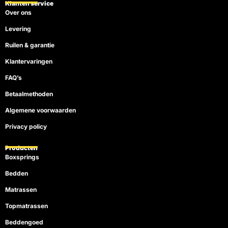
o
b
k
r
g
Klanten service
o
e
e
r
Over ons
k
s
a
t
m
Levering
Ruilen & garantie
Klantervaringen
FAQ’s
Betaalmethoden
Algemene voorwaarden
Privacy policy
Producten
Boxsprings
Bedden
Matrassen
Topmatrassen
Beddengoed