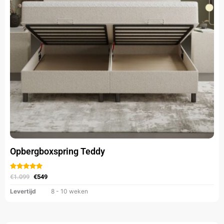
optie
kan
gekozen
worden
op
de
productpagina
Opbergboxspring Teddy
Gewaardeerd
uit 5
€
1.099
€
549
Levertijd
8 - 10 weken