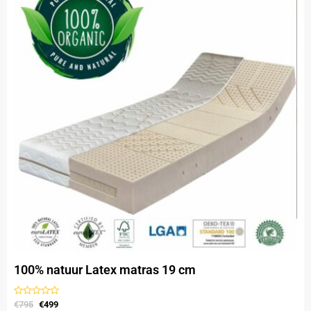
heeft
€795.
€499.
meerdere
variaties.
Deze
optie
kan
gekozen
worden
op
de
productpagina
100% natuur Latex matras 19 cm
Gewaardeerd
€
795
€
499
uit