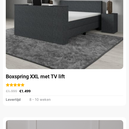
kan
gekozen
worden
op
de
productpagina
Boxspring XXL met TV lift
Gewaardeerd
uit
€
1.999
€
1.499
5
Levertijd
8 - 10 weken
Oorspronkelijke
Huidige
Dit
prijs
prijs
product