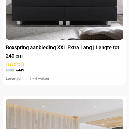
productpagina
Boxspring aanbieding XXL Extra Lang | Lengte tot
240 cm
Gewaardeerd
€
900
€
449
uit
5
Levertijd
2 - 4 weken
Oorspronkelijke
Huidige
Dit
prijs
prijs
product
was:
is:
heeft
€999.
€599.
meerdere
variaties.