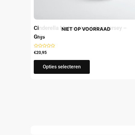
de
productpagina
Cinderella Matras Hoeslaken Jersey –
NIET OP VOORRAAD
Grijs
Gewaardeerd
€
20,95
uit
5
Opties selecteren