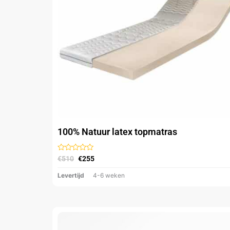
Deze
optie
kan
gekozen
worden
op
de
productpagina
100% Natuur latex topmatras
Gewaardeerd
€
510
€
255
uit
5
Levertijd
4-6 weken
Oorspronkelijke
Huidige
Dit
prijs
prijs
product
was:
is: