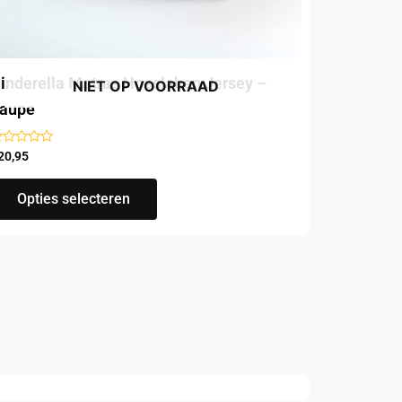
de
productpagina
inderella Matras Hoeslaken Jersey –
NIET OP VOORRAAD
aupe
ewaardeerd
20,95
t
Opties selecteren