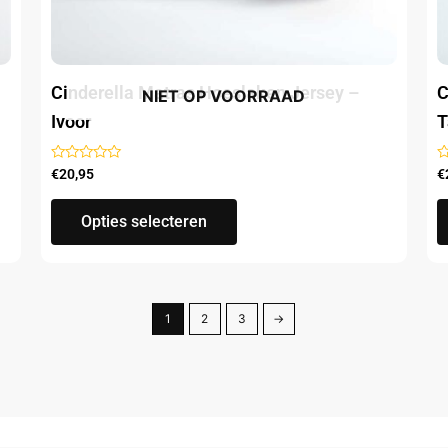
de
productpagina
Cinderella Matras Hoeslaken Jersey –
C
NIET OP VOORRAAD
Ivoor
T
Gewaardeerd
G
€
20,95
€
uit
ui
5
5
Opties selecteren
1
2
3
→