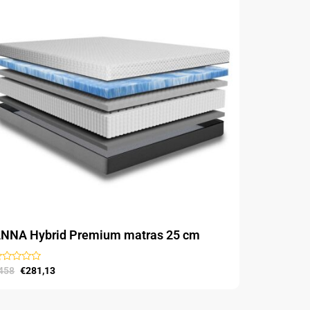
€458.
€281,13.
eeft
eerdere
ariaties.
eze
ptie
an
ekozen
orden
p
e
roductpagina
NNA Hybrid Premium matras 25 cm
ewaardeerd
458
€
281,13
t