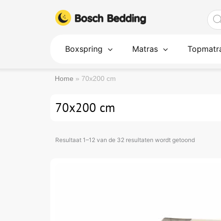
Ga
Pro
naar
zoe
de
inhoud
Boxspring
Matras
Topmatr
Home
»
70x200 cm
70x200 cm
Resultaat 1–12 van de 32 resultaten wordt getoond
Oorspronkelijke
Huidige
Dit
prijs
prijs
product
was:
is:
€510.
€255.
heeft
meerdere
variaties.