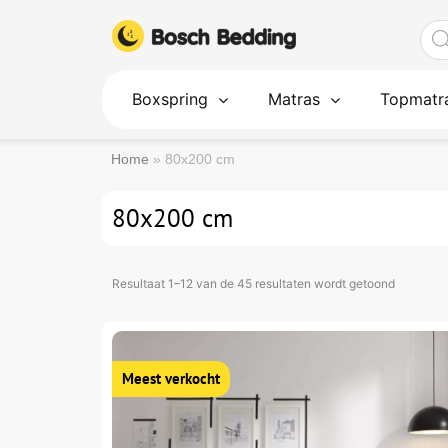
Ga
Pro
naar
zoe
de
inhoud
Boxspring
Matras
Topmatr
Home
»
80x200 cm
80x200 cm
Resultaat 1–12 van de 45 resultaten wordt getoond
Oorspronkelijke
Huidige
Dit
prijs
prijs
product
was:
is:
€1.250.
€399.
heeft
meerdere
variaties.