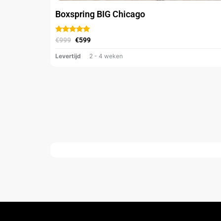
Boxspring BIG Chicago
Gewaardeerd
uit
€
999
€
599
5
Levertijd
2 - 4 weken