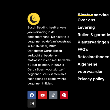
Klanten service
Over ons
Levering
Bosch Bedding heeft al vele
jaren ervaring in de
Ruilen & garanti
beddenbranche. De historie is
begonnen op de Van Woustraat
Klantervaringen
in Amsterdam, 1962.
FAQ’s
Oprichtster Gerda Bosch
verkocht al bedden en
Betaalmethoden
matrassen in een meubelwinkel
Algemene
62 jaar geleden. In 1992 is
Gerda Bosch voor zichzelf
voorwaarden
begonnen. Ze is samen met
Privacy policy
haar zoons de beddenwinkel
begonnen in Eden.
F
I
Y
T
P
a
n
o
i
i
c
s
u
k
n
e
t
t
t
t
b
a
u
o
e