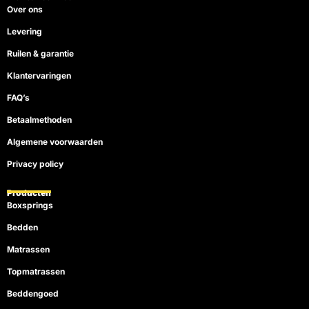
o
e
e
r
Over ons
k
s
a
t
m
Levering
Ruilen & garantie
Klantervaringen
FAQ’s
Betaalmethoden
Algemene voorwaarden
Privacy policy
Producten
Boxsprings
Bedden
Matrassen
Topmatrassen
Beddengoed