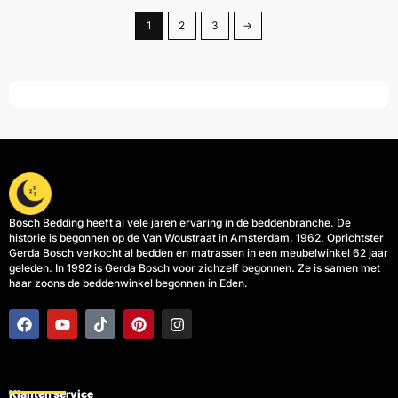
1
2
3
→
Bosch Bedding heeft al vele jaren ervaring in de beddenbranche. De
historie is begonnen op de Van Woustraat in Amsterdam, 1962. Oprichtster
Gerda Bosch verkocht al bedden en matrassen in een meubelwinkel 62 jaar
geleden. In 1992 is Gerda Bosch voor zichzelf begonnen. Ze is samen met
haar zoons de beddenwinkel begonnen in Eden.
F
Y
T
P
I
a
o
i
i
n
c
u
k
n
s
e
t
t
t
t
b
u
o
e
a
o
b
k
r
g
Klanten service