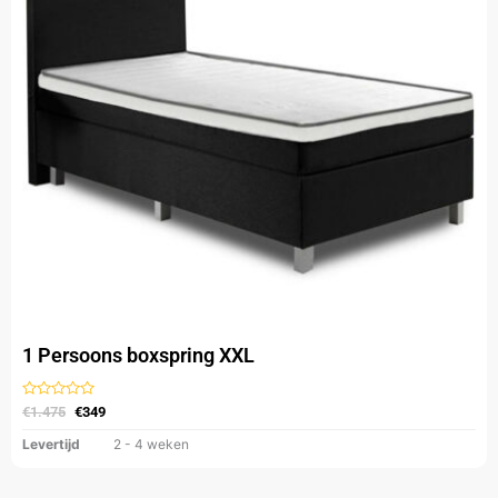
Deze
optie
kan
gekozen
worden
op
de
productpagina
1 Persoons boxspring XXL
Gewaardeerd
€
1.475
€
349
uit
5
Levertijd
2 - 4 weken