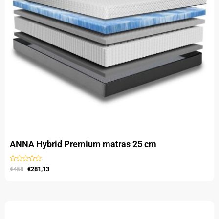
optie
kan
gekozen
worden
op
de
productpagina
ANNA Hybrid Premium matras 25 cm
Gewaardeerd
€
458
€
281,13
uit
5
Oorspronkelijke
Huidige
Dit
prijs
prijs
product