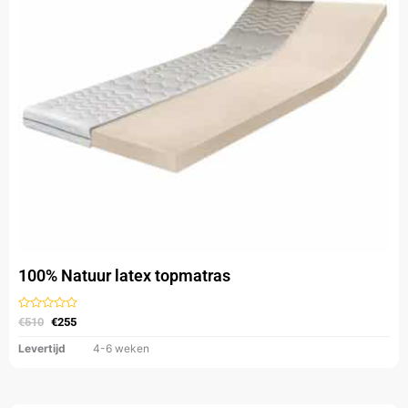
optie
kan
gekozen
worden
op
de
productpagina
100% Natuur latex topmatras
Gewaardeerd
€
510
€
255
uit
5
Levertijd
4-6 weken