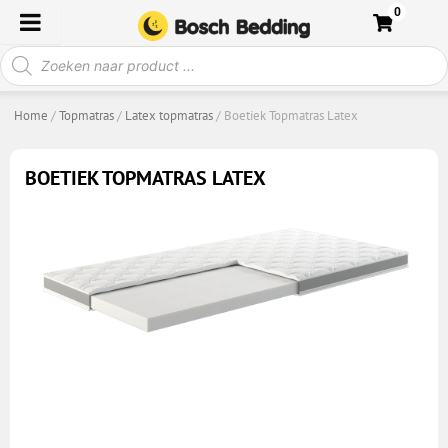
Ga
0
naar
Producten
de
zoeken
inhoud
Home
/
Topmatras
/
Latex topmatras
/ Boetiek Topmatras Latex
BOETIEK TOPMATRAS LATEX