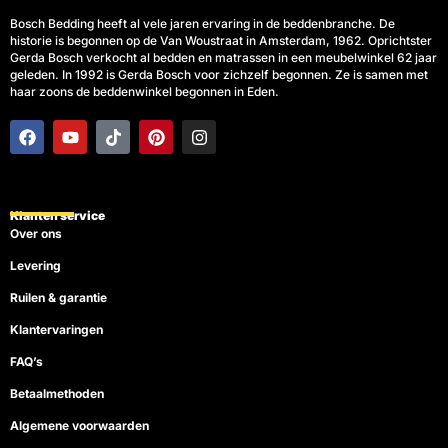
Bosch Bedding heeft al vele jaren ervaring in de beddenbranche. De
historie is begonnen op de Van Woustraat in Amsterdam, 1962. Oprichtster
Gerda Bosch verkocht al bedden en matrassen in een meubelwinkel 62 jaar
geleden. In 1992 is Gerda Bosch voor zichzelf begonnen. Ze is samen met
haar zoons de beddenwinkel begonnen in Eden.
F
Y
T
P
I
a
o
i
i
n
c
u
k
n
s
e
t
t
t
t
b
u
o
e
a
o
b
k
r
g
Klanten service
o
e
e
r
Over ons
k
s
a
t
m
Levering
Ruilen & garantie
Klantervaringen
FAQ’s
Betaalmethoden
Algemene voorwaarden