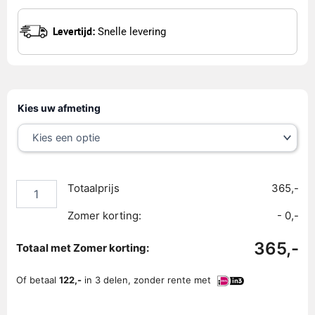
Levertijd:
Snelle levering
Boetiek
Kies uw afmeting
Topmatras
Latex
aantal
Totaalprijs
365,-
Zomer korting:
- 0,-
365,-
Totaal met Zomer korting:
Of betaal
122,-
in 3 delen, zonder rente met