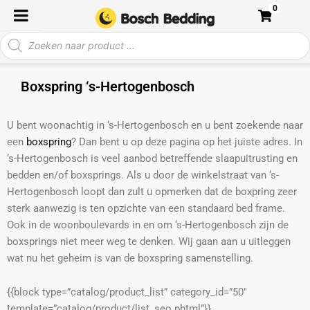
Ga
0
naar
Producten
de
zoeken
inhoud
Boxspring ‘s-Hertogenbosch
U bent woonachtig in ‘s-Hertogenbosch en u bent zoekende naar
een
boxspring
? Dan bent u op deze pagina op het juiste adres. In
‘s-Hertogenbosch is veel aanbod betreffende slaapuitrusting en
bedden en/of boxsprings. Als u door de winkelstraat van ‘s-
Hertogenbosch loopt dan zult u opmerken dat de boxpring zeer
sterk aanwezig is ten opzichte van een standaard bed frame.
Ook in de woonboulevards in en om ‘s-Hertogenbosch zijn de
boxsprings niet meer weg te denken. Wij gaan aan u uitleggen
wat nu het geheim is van de boxspring samenstelling.
{{block type=”catalog/product_list” category_id=”50″
template=”catalog/product/list_seo.phtml”}}