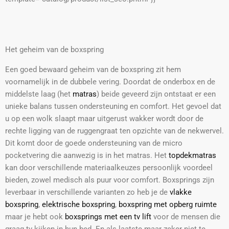
Het geheim van de boxspring
Een goed bewaard geheim van de boxspring zit hem
voornamelijk in de dubbele vering. Doordat de onderbox en de
middelste laag (het
matras
) beide geveerd zijn ontstaat er een
unieke balans tussen ondersteuning en comfort. Het gevoel dat
u op een wolk slaapt maar uitgerust wakker wordt door de
rechte ligging van de ruggengraat ten opzichte van de nekwervel.
Dit komt door de goede ondersteuning van de micro
pocketvering die aanwezig is in het matras. Het
topdekmatras
kan door verschillende materiaalkeuzes persoonlijk voordeel
bieden, zowel medisch als puur voor comfort. Boxsprings zijn
leverbaar in verschillende varianten zo heb je de
vlakke
boxspring
,
elektrische boxspring
,
boxspring met opberg ruimte
maar je hebt ook
boxsprings met een tv lift
voor de mensen die
graag tv kijken in hun bed. En als laatste maar zeker niet te