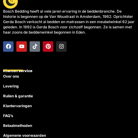
Bosch Bedding heeft al vele jaren ervaring in de beddenbranche. De
historie is begonnen op de Van Woustraat in Amsterdam, 1962. Oprichtster
Gerda Bosch verkocht al bedden en matrassen in een meubelwinkel 62 jaar
geleden. In 1992 is Gerda Bosch voor zichzelf begonnen. Ze is samen met
haar zoons de beddenwinkel begonnen in Eden.
F
Y
T
P
I
a
o
i
i
n
c
u
k
n
s
e
t
t
t
t
b
u
o
e
a
o
b
k
r
g
Klanten service
o
e
e
r
Over ons
k
s
a
t
m
Levering
Ruilen & garantie
Klantervaringen
FAQ’s
Betaalmethoden
Algemene voorwaarden