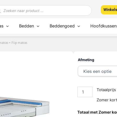
ducten
Winkel
ken
as
Bedden
Beddengoed
Hoofdkussen
atras + Flip matras
Combi
P MATRAS
Afmeting
Deal
-
Flip
topmatras
+
Flip
Totaalprijs
matras
aantal
Zomer kort
Totaal met Zomer kor