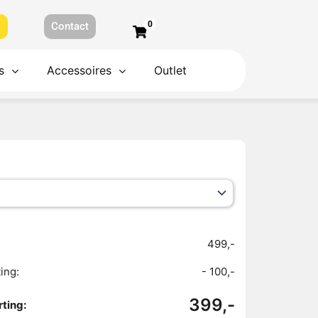
0
s
Contact
s
Accessoires
Outlet
499,-
ing:
- 100,-
399,-
ting: