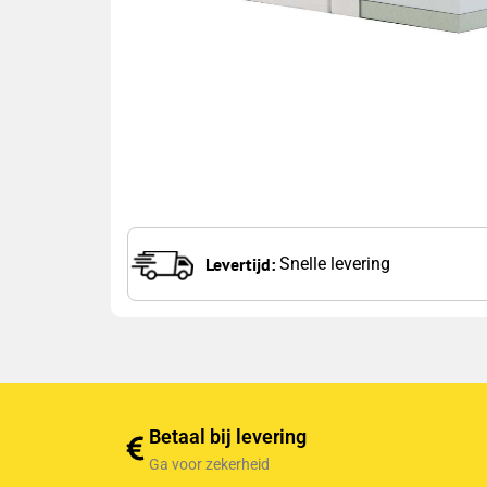
Levertijd:
Snelle levering
Betaal bij levering
Ga voor zekerheid