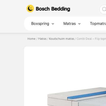
Ga
Pro
naar
zoe
de
inhoud
Boxspring
Matras
Topmatr
Home
/
Matras
/
Koudschuim matras
/ Combi Deal – Flip topm
COMBI DEAL – FLIP TOPMATRAS + FLI