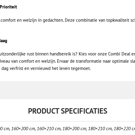
rioriteit
omfort en welzijn in gedachten. Deze combinatie van topkwaliteit sc
daag
zonderlijke rust binnen handbereik is? Kies voor onze Combi Deal en 
niveau van comfort en welzijn. Ervaar de transformatie naar optimale s
dag verfrist en vernieuwd het leven tegemoet.
PRODUCT SPECIFICATIES
0 cm
,
160×200 cm
,
160×210 cm
,
180×200 cm
,
180×210 cm
,
180×220 c