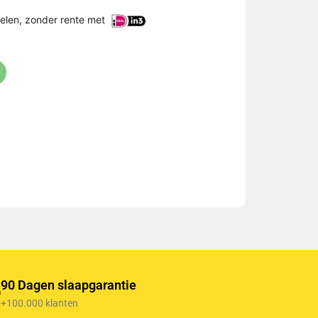
delen, zonder rente met
90 Dagen slaapgarantie
+100.000 klanten