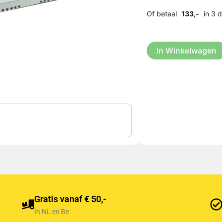
Of betaal
133,-
in 3 
In Winkelwagen
Gratis vanaf € 50,-
In NL en Be