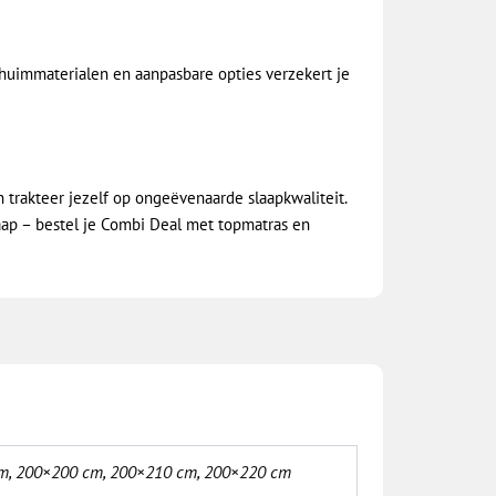
huimmaterialen en aanpasbare opties verzekert je
trakteer jezelf op ongeëvenaarde slaapkwaliteit.
laap – bestel je Combi Deal met topmatras en
m
,
200×200 cm
,
200×210 cm
,
200×220 cm