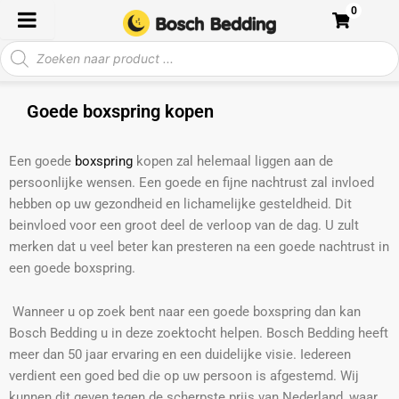
Ga
0
naar
Producten
de
zoeken
inhoud
Goede boxspring kopen
Een goede
boxspring
kopen zal helemaal liggen aan de
persoonlijke wensen. Een goede en fijne nachtrust zal invloed
hebben op uw gezondheid en lichamelijke gesteldheid. Dit
beinvloed voor een groot deel de verloop van de dag. U zult
merken dat u veel beter kan presteren na een goede nachtrust in
een goede boxspring.
Wanneer u op zoek bent naar een goede boxspring dan kan
Bosch Bedding u in deze zoektocht helpen. Bosch Bedding heeft
meer dan 50 jaar ervaring en een duidelijke visie. Iedereen
verdient een goed bed die op uw persoon is afgestemd. Wij
kunnen dit geven tegen de scherpste prijs van Nederland, waar