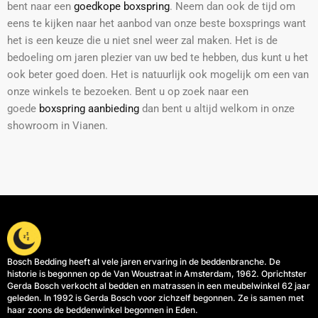
bent naar een
goedkope boxspring
. Neem dan ook de tijd om
eens te kijken naar het aanbod van onze beste boxsprings want
het is een keuze die u niet snel weer zal maken. Het is de
bedoeling om jaren plezier van uw bed te hebben, dus kunt u het
ook beter goed doen. Het is natuurlijk ook mogelijk om een van
onze winkels te bezoeken. Bent u op zoek naar een
goede
boxspring aanbieding
dan bent u altijd welkom in onze
showroom in Vianen.
Bosch Bedding heeft al vele jaren ervaring in de beddenbranche. De
historie is begonnen op de Van Woustraat in Amsterdam, 1962. Oprichtster
Gerda Bosch verkocht al bedden en matrassen in een meubelwinkel 62 jaar
geleden. In 1992 is Gerda Bosch voor zichzelf begonnen. Ze is samen met
haar zoons de beddenwinkel begonnen in Eden.