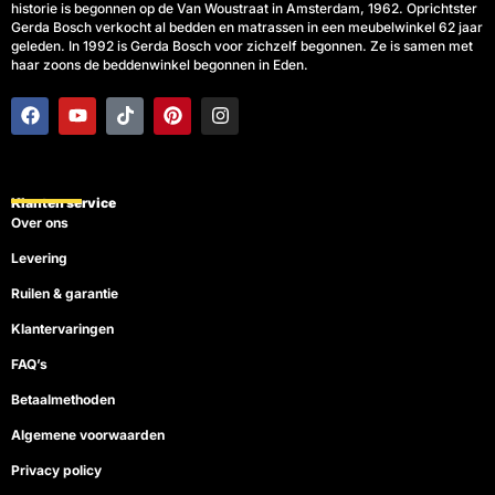
historie is begonnen op de Van Woustraat in Amsterdam, 1962. Oprichtster
Gerda Bosch verkocht al bedden en matrassen in een meubelwinkel 62 jaar
geleden. In 1992 is Gerda Bosch voor zichzelf begonnen. Ze is samen met
haar zoons de beddenwinkel begonnen in Eden.
F
Y
T
P
I
a
o
i
i
n
c
u
k
n
s
e
t
t
t
t
b
u
o
e
a
o
b
k
r
g
Klanten service
o
e
e
r
Over ons
k
s
a
t
m
Levering
Ruilen & garantie
Klantervaringen
FAQ’s
Betaalmethoden
Algemene voorwaarden
Privacy policy