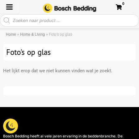
Ga
0
naar
Producten
de
zoeken
inhoud
Home
»
Home & Living
»
Foto's op glas
Foto's op glas
Het lijkt erop dat we niet kunnen vinden wat je zoekt.
Bosch Bedding heeft al vele jaren ervaring in de beddenbranche. De