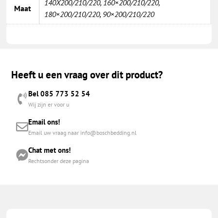
140X200/210/220
,
160×200/210/220
,
Maat
180×200/210/220
,
90×200/210/220
Heeft u een vraag over dit product?
Bel 085 773 52 54
Wij zijn er voor u
Email ons!
Email uw vraag naar info@boschbedding.nl
Chat met ons!
Rechtsonder deze pagina