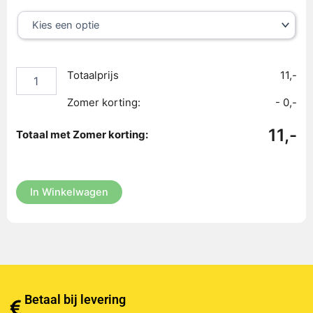
Home
Collection
-
Topper
Hoeslaken
Totaalprijs
11,-
-
Wit
Zomer korting:
- 0,-
aantal
11,-
Totaal met Zomer korting:
In Winkelwagen
Betaal bij levering