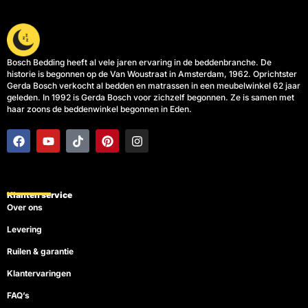
Bosch Bedding heeft al vele jaren ervaring in de beddenbranche. De
historie is begonnen op de Van Woustraat in Amsterdam, 1962. Oprichtster
Gerda Bosch verkocht al bedden en matrassen in een meubelwinkel 62 jaar
geleden. In 1992 is Gerda Bosch voor zichzelf begonnen. Ze is samen met
haar zoons de beddenwinkel begonnen in Eden.
F
Y
T
P
I
a
o
i
i
n
c
u
k
n
s
e
t
t
t
t
b
u
o
e
a
o
b
k
r
g
Klanten service
o
e
e
r
Over ons
k
s
a
t
m
Levering
Ruilen & garantie
Klantervaringen
FAQ’s