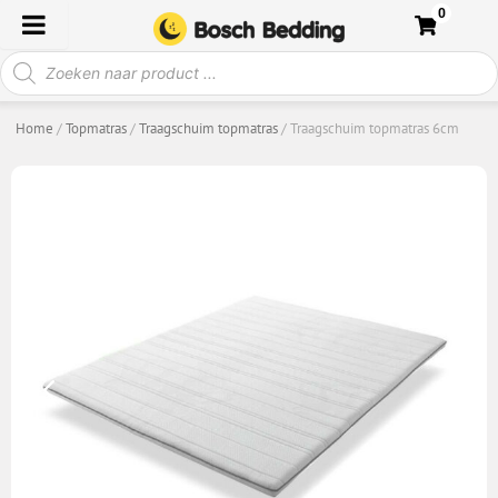
Ga
0
naar
Producten
de
zoeken
inhoud
Home
/
Topmatras
/
Traagschuim topmatras
/ Traagschuim topmatras 6cm
TRAAGSCHUIM TOPMATRAS 6CM