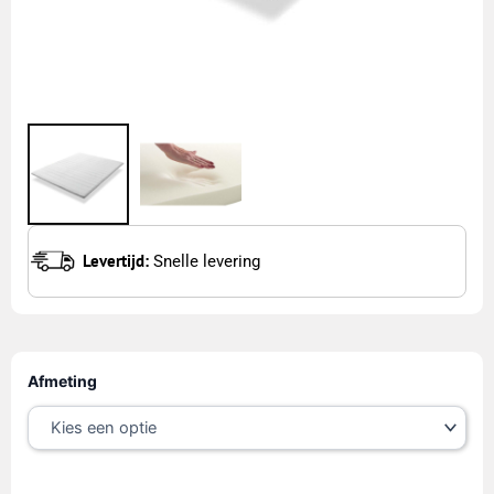
Levertijd:
Snelle levering
Traagschuim
Afmeting
topmatras
6cm
aantal