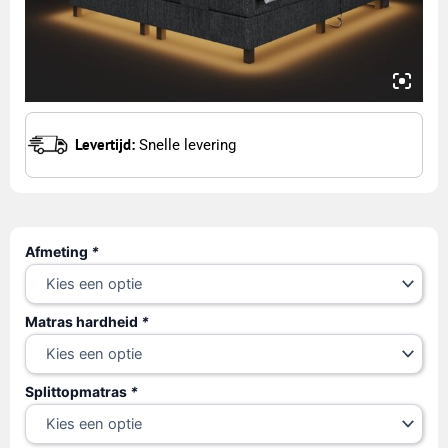
Levertijd:
Snelle levering
Black
Afmeting
*
Friday
Boxspring
Elektrisch
Matras hardheid
*
aantal
Splittopmatras
*