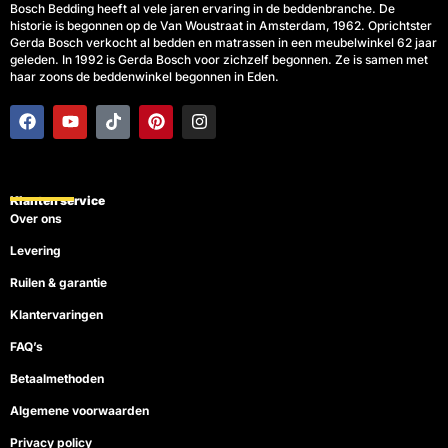
Bosch Bedding heeft al vele jaren ervaring in de beddenbranche. De
historie is begonnen op de Van Woustraat in Amsterdam, 1962. Oprichtster
Gerda Bosch verkocht al bedden en matrassen in een meubelwinkel 62 jaar
geleden. In 1992 is Gerda Bosch voor zichzelf begonnen. Ze is samen met
haar zoons de beddenwinkel begonnen in Eden.
F
Y
T
P
I
a
o
i
i
n
c
u
k
n
s
e
t
t
t
t
b
u
o
e
a
o
b
k
r
g
Klanten service
o
e
e
r
Over ons
k
s
a
t
m
Levering
Ruilen & garantie
Klantervaringen
FAQ’s
Betaalmethoden
Algemene voorwaarden
Privacy policy