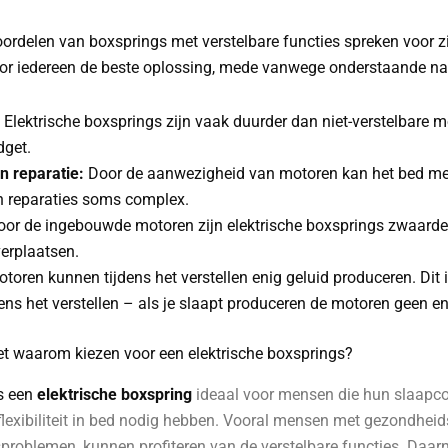
?
rdelen van boxsprings met verstelbare functies spreken voor zi
oor iedereen de beste oplossing, mede vanwege onderstaande na
Elektrische boxsprings zijn vaak duurder dan niet-verstelbare 
dget.
 reparatie:
Door de aanwezigheid van motoren kan het bed m
jn reparaties soms complex.
or de ingebouwde motoren zijn elektrische boxsprings zwaarder,
verplaatsen.
oren kunnen tijdens het verstellen enig geluid produceren. Dit i
dens het verstellen – als je slaapt produceren de motoren geen en
t waarom kiezen voor een elektrische boxsprings?
s een
elektrische boxspring
ideaal voor mensen die hun slaapco
 flexibiliteit in bed nodig hebben. Vooral mensen met gezondheid
problemen, kunnen profiteren van de verstelbare functies. Daarn