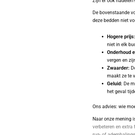
Zijn er ook nadelen
De bovenstaande voo
deze bedden niet v
Hogere prijs:
niet in elk bu
Onderhoud en
vergen en zi
Zwaarder:
Do
maakt ze te 
Geluid:
De mot
het geval tij
Ons advies: wie moe
Naar onze mening i
verbeteren en extra
rug- of ademhalings