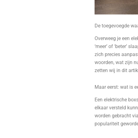
De toegevoegde waar
Overweeg je een ele
‘meer’ of ‘beter’ sl
zich precies aanpast
woorden, wat zijn nu
zetten wij in dit artik
Maar eerst: wat is e
Een elektrische box
elkaar versteld kun
worden gebracht via
populariteit geword