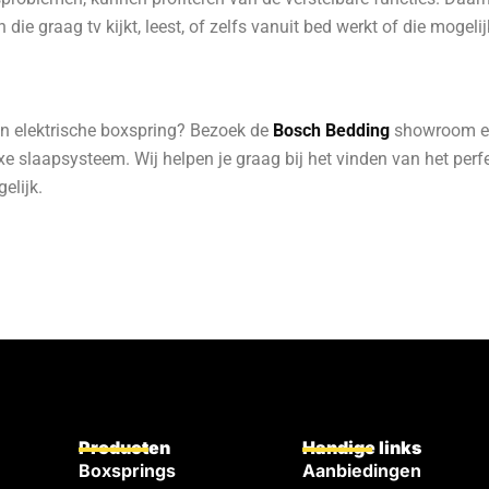
 die graag tv kijkt, leest, of zelfs vanuit bed werkt of die mogeli
en elektrische boxspring? Bezoek de
Bosch Bedding
showroom en
xe slaapsysteem. Wij helpen je graag bij het vinden van het perf
elijk.
Producten
Handige links
Boxsprings
Aanbiedingen