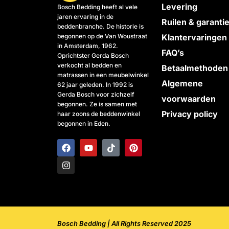
Levering
Bosch Bedding heeft al vele
jaren ervaring in de
Ruilen & garanti
beddenbranche. De historie is
begonnen op de Van Woustraat
Klantervaringen
in Amsterdam, 1962.
FAQ’s
Oprichtster Gerda Bosch
verkocht al bedden en
Betaalmethoden
matrassen in een meubelwinkel
Algemene
62 jaar geleden. In 1992 is
Gerda Bosch voor zichzelf
voorwaarden
begonnen. Ze is samen met
Privacy policy
haar zoons de beddenwinkel
begonnen in Eden.
F
I
Y
T
P
a
n
o
i
i
c
s
u
k
n
e
t
t
t
t
b
a
u
o
e
o
g
b
k
r
o
r
e
e
k
a
s
m
t
Bosch Bedding | All Rights Reserved 2025