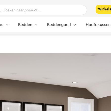
ducten
Winkel
ken
as
Bedden
Beddengoed
Hoofdkussen