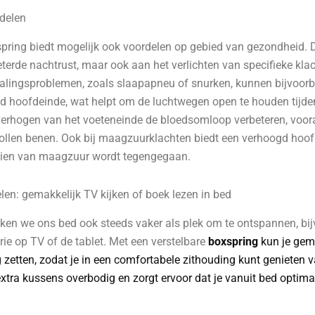
delen
spring biedt mogelijk ook voordelen op gebied van gezondheid. De
eterde nachtrust, maar ook aan het verlichten van specifieke kla
ingsproblemen, zoals slaapapneu of snurken, kunnen bijvoorb
ogd hoofdeinde, wat helpt om de luchtwegen open te houden tijde
erhogen van het voeteneinde de bloedsomloop verbeteren, voor
llen benen. Ook bij maagzuurklachten biedt een verhoogd hoofd
eien van maagzuur wordt tegengegaan.
len: gemakkelijk TV kijken of boek lezen in bed
ken we ons bed ook steeds vaker als plek om te ontspannen, bi
ie op TV of de tablet. Met een verstelbare
boxspring
kun je gema
etten, zodat je in een comfortabele zithouding kunt genieten va
extra kussens overbodig en zorgt ervoor dat je vanuit bed optim