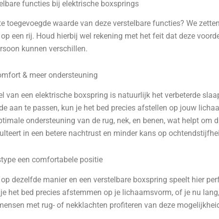
lbare functies bij elektrische boxsprings
te toegevoegde waarde van deze verstelbare functies? We zetten
op een rij. Houd hierbij wel rekening met het feit dat deze voord
ersoon kunnen verschillen.
omfort & meer ondersteuning
l van een elektrische boxspring is natuurlijk het verbeterde sla
de aan te passen, kun je het bed precies afstellen op jouw lich
optimale ondersteuning van de rug, nek, en benen, wat helpt om 
ulteert in een betere nachtrust en minder kans op ochtendstijfhe
stype een comfortabele positie
 op dezelfde manier en een verstelbare boxspring speelt hier per
je het bed precies afstemmen op je lichaamsvorm, of je nu lang, 
 mensen met rug- of nekklachten profiteren van deze mogelijkhei