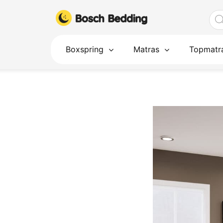
Ga
Pro
naar
zoe
de
inhoud
Boxspring
Matras
Topmatr