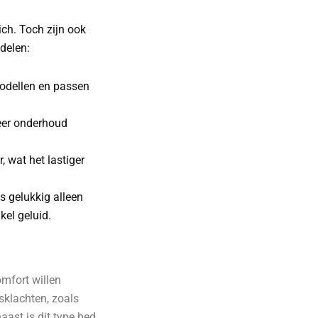
ch. Toch zijn ook
delen:
modellen en passen
eer onderhoud
 wat het lastiger
s gelukkig alleen
kel geluid.
mfort willen
sklachten, zoals
aast is dit type bed