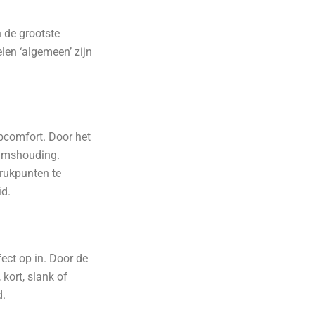
 de grootste
elen ‘algemeen’ zijn
apcomfort. Door het
aamshouding.
drukpunten te
id.
fect op in. Door de
kort, slank of
d.