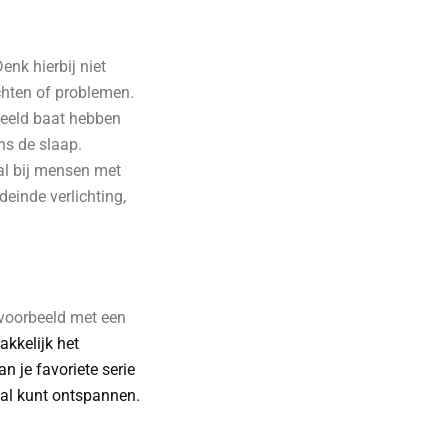
nk hierbij niet
chten of problemen.
eeld baat hebben
ns de slaap.
al bij mensen met
einde verlichting,
jvoorbeeld met een
kkelijk het
n je favoriete serie
aal kunt ontspannen.