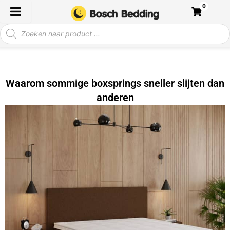
Ga
0
naar
Producten
de
zoeken
inhoud
Waarom sommige boxsprings sneller slijten dan
anderen