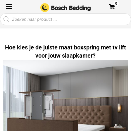
Ga
0
naar
Producten
de
zoeken
inhoud
Hoe kies je de juiste maat boxspring met tv lift
voor jouw slaapkamer?