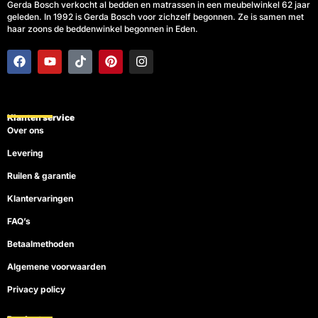
Gerda Bosch verkocht al bedden en matrassen in een meubelwinkel 62 jaar
geleden. In 1992 is Gerda Bosch voor zichzelf begonnen. Ze is samen met
haar zoons de beddenwinkel begonnen in Eden.
F
Y
T
P
I
a
o
i
i
n
c
u
k
n
s
e
t
t
t
t
b
u
o
e
a
o
b
k
r
g
Klanten service
o
e
e
r
Over ons
k
s
a
t
m
Levering
Ruilen & garantie
Klantervaringen
FAQ’s
Betaalmethoden
Algemene voorwaarden
Privacy policy