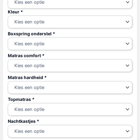
met
Kleur
*
TV
lift
aantal
Boxspring onderstel
*
Matras comfort
*
Matras hardheid
*
Topmatras
*
Nachtkastjes
*