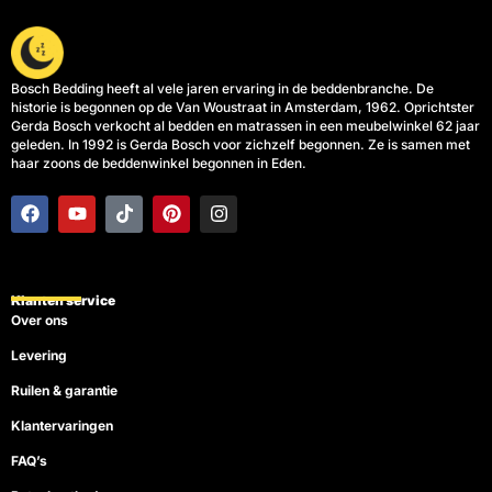
Bosch Bedding heeft al vele jaren ervaring in de beddenbranche. De
historie is begonnen op de Van Woustraat in Amsterdam, 1962. Oprichtster
Gerda Bosch verkocht al bedden en matrassen in een meubelwinkel 62 jaar
geleden. In 1992 is Gerda Bosch voor zichzelf begonnen. Ze is samen met
haar zoons de beddenwinkel begonnen in Eden.
F
Y
T
P
I
a
o
i
i
n
c
u
k
n
s
e
t
t
t
t
b
u
o
e
a
o
b
k
r
g
Klanten service
o
e
e
r
Over ons
k
s
a
t
m
Levering
Ruilen & garantie
Klantervaringen
FAQ’s