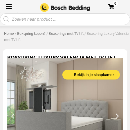
Ga
0
naar
Producten
de
zoeken
inhoud
Home
/
Boxspring kopen?
/
Boxsprings met TV lift
/ Boxspring Luxury Valencia
met TV lift
BOXSPRING LUXURY VALENCIA MET TV LIFT
(
2
klantbeoordelingen)
Gewaardeerd
2
Bekijk in je slaapkamer
5.00
op 5
gebaseerd
op
klantbeoordelingen