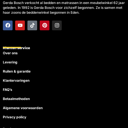
Gerda Bosch verkocht al bedden en matrassen in een meubelwinkel 62 jaar
geleden. In 1992 is Gerda Bosch voor zichzelf begonnen. Ze is samen met
haar zoons de beddenwinkel begonnen in Eden.
F
Y
T
P
I
a
o
i
i
n
c
u
k
n
s
e
t
t
t
t
b
u
o
e
a
o
b
k
r
g
Klanten service
o
e
e
r
Over ons
k
s
a
t
m
Levering
Ruilen & garantie
Klantervaringen
FAQ’s
Betaalmethoden
Algemene voorwaarden
Privacy policy