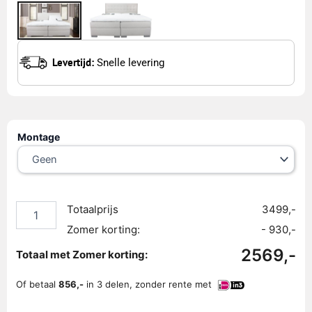
Levertijd:
Snelle levering
Elektrische
Montage
Boxspring
luxury
Lissabon
200
x
Totaalprijs
3499,-
220
Zomer korting:
- 930,-
cm
(Beige)
2569,-
Totaal met Zomer korting:
aantal
Of betaal
856,-
in 3 delen, zonder rente met