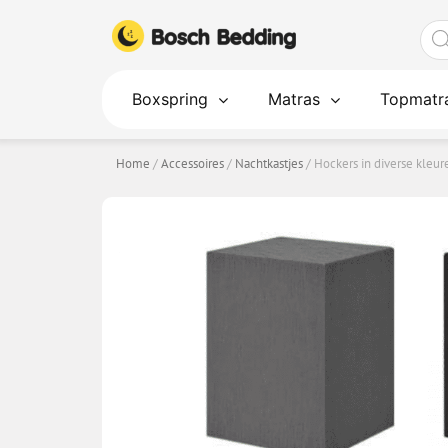
Ga
Pro
naar
zoe
de
inhoud
Boxspring
Matras
Topmatr
Home
/
Accessoires
/
Nachtkastjes
/ Hockers in diverse kleur
HOCKERS IN DIVERSE KLEUREN