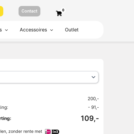
0
s
Contact
s
Accessoires
Outlet
200,-
ing:
- 91,-
109,-
ting:
elen, zonder rente met