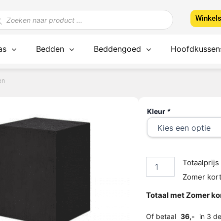
ducten
Winkel
ken
as
Bedden
Beddengoed
Hoofdkussen
en
Hockers
Kleur
*
in
diverse
kleuren
aantal
Totaalprijs
Zomer kort
Totaal met Zomer kor
Of betaal
36,-
in 3 d