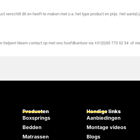
ct verschilt dit en heeft te maken met o.a. het type product en prijs. Het aantal
der helpen! Neem contact op met ons hoofdkantoor via +31(0)85 773 52 54 of st
Producten
Handige links
Boxsprings
Aanbiedingen
Bedden
Montage videos
e
Matrassen
Blogs