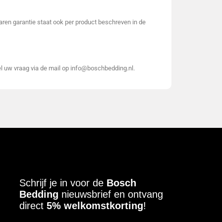
 jaren garantie staat ook per product beschreven in de
el uw vraag via de mail op info@boschbedding.nl.
Schrijf je in voor de
Bosch
Bedding
nieuwsbrief en ontvang
direct
5% welkomstkorting
!