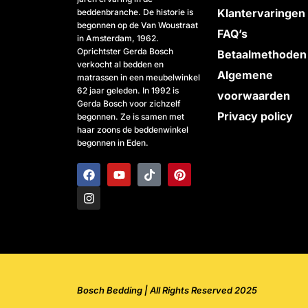
Klantervaringen
beddenbranche. De historie is
begonnen op de Van Woustraat
FAQ’s
in Amsterdam, 1962.
Oprichtster Gerda Bosch
Betaalmethoden
verkocht al bedden en
Algemene
matrassen in een meubelwinkel
62 jaar geleden. In 1992 is
voorwaarden
Gerda Bosch voor zichzelf
Privacy policy
begonnen. Ze is samen met
haar zoons de beddenwinkel
begonnen in Eden.
F
I
Y
T
P
a
n
o
i
i
c
s
u
k
n
e
t
t
t
t
b
a
u
o
e
o
g
b
k
r
o
r
e
e
k
a
s
m
t
Bosch Bedding | All Rights Reserved 2025