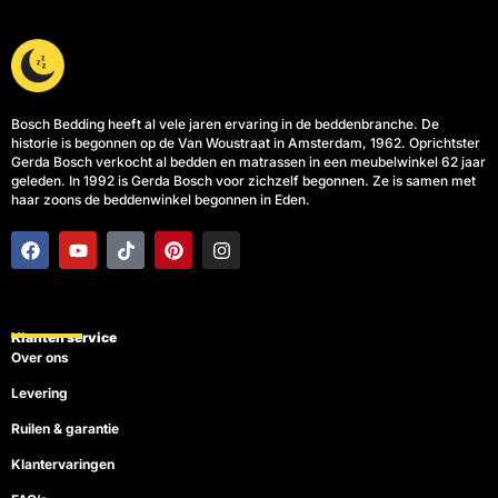
Bosch Bedding heeft al vele jaren ervaring in de beddenbranche. De
historie is begonnen op de Van Woustraat in Amsterdam, 1962. Oprichtster
Gerda Bosch verkocht al bedden en matrassen in een meubelwinkel 62 jaar
geleden. In 1992 is Gerda Bosch voor zichzelf begonnen. Ze is samen met
haar zoons de beddenwinkel begonnen in Eden.
F
Y
T
P
I
a
o
i
i
n
c
u
k
n
s
e
t
t
t
t
b
u
o
e
a
o
b
k
r
g
Klanten service
o
e
e
r
Over ons
k
s
a
t
m
Levering
Ruilen & garantie
Klantervaringen