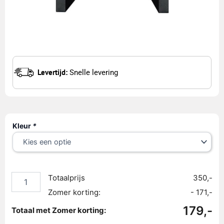
Levertijd:
Snelle levering
Luxe
Kleur
*
nachtkastje
met
2
lades
aantal
Totaalprijs
350,-
Zomer korting:
- 171,-
179,-
Totaal met Zomer korting: