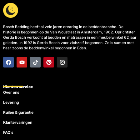
Bosch Bedding heeft al vele jaren ervaring in de beddenbranche. De
historie is begonnen op de Van Woustraat in Amsterdam, 1962. Oprichtster
Gerda Bosch verkocht al bedden en matrassen in een meubelwinkel 62 jaar
geleden. In 1992 is Gerda Bosch voor zichzelf begonnen. Ze is samen met
haar zoons de beddenwinkel begonnen in Eden.
F
Y
T
P
I
a
o
i
i
n
c
u
k
n
s
e
t
t
t
t
b
u
o
e
a
o
b
k
r
g
Klanten service
o
e
e
r
Over ons
k
s
a
t
m
Levering
Ruilen & garantie
Klantervaringen
FAQ’s