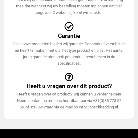
mee dat wanneer wij uw bestelling moeten inplannen dat hier
ongeveer 2 weken bij komt ivm drukte.
Garantie
Op al onze producten bieden wij garantie. Per product verschilt dit
en heeft te maken met o.a. het type product en prijs. Het aantal
jaren garantie staat ook per product beschreven in de
specificaties.
Heeft u vragen over dit product?
Heeft u vragen over dit product? Wij kunnen u verder helpen!
Neem contact op met ons hoofdkantoor via +31(0)85 773 52
54 of stel uw vraag via de mail op info@boschbedding.nl.