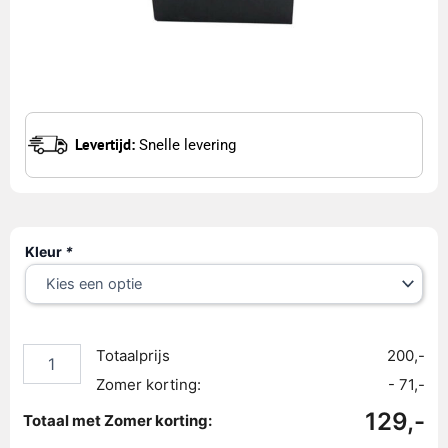
Levertijd:
Snelle levering
Nachtkastje
Kleur
*
met
glasplaat
aantal
Totaalprijs
200,-
Zomer korting:
- 71,-
129,-
Totaal met Zomer korting: