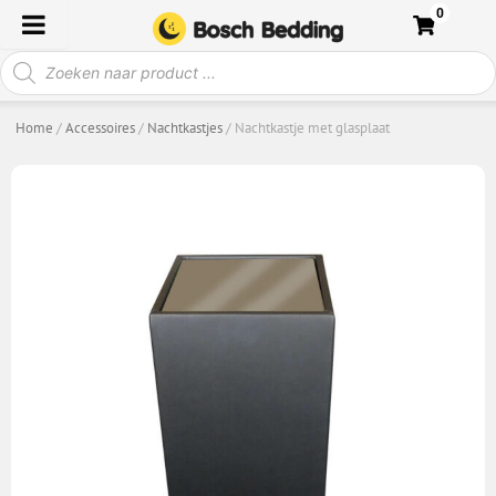
Ga
0
naar
Producten
de
zoeken
inhoud
Home
/
Accessoires
/
Nachtkastjes
/ Nachtkastje met glasplaat
NACHTKASTJE MET GLASPLAAT