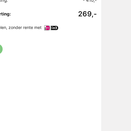
ing:
- 410,-
269,-
ting:
elen, zonder rente met