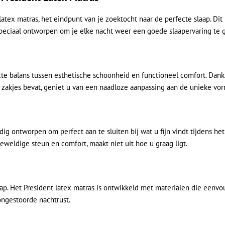
tex matras, het eindpunt van je zoektocht naar de perfecte slaap. Di
speciaal ontworpen om je elke nacht weer een goede slaapervaring te 
cte balans tussen esthetische schoonheid en functioneel comfort. Dan
e zakjes bevat, geniet u van een naadloze aanpassing aan de unieke vo
uldig ontworpen om perfect aan te sluiten bij wat u fijn vindt tijdens h
eweldige steun en comfort, maakt niet uit hoe u graag ligt.
ap. Het President latex matras is ontwikkeld met materialen die eenvou
ongestoorde nachtrust.