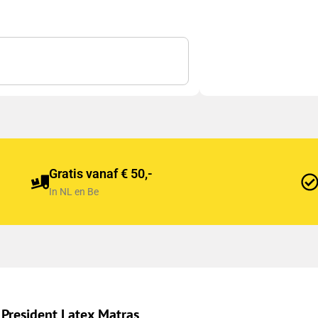
Gratis vanaf € 50,-
In NL en Be
President Latex Matras