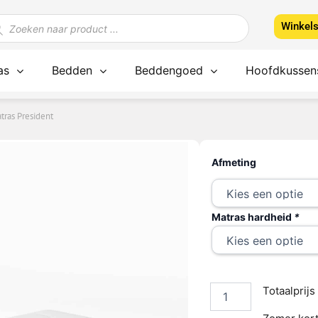
ducten
Winkel
ken
as
Bedden
Beddengoed
Hoofdkussen
tras President
pocketvering
DENT
Afmeting
latex
matras
President
aantal
Matras hardheid
*
Totaalprijs