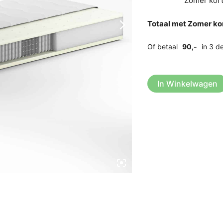
Zomer kort
Totaal met Zomer kor
Of betaal
90,-
in 3 d
In Winkelwagen