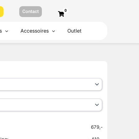
0
s
Contact
s
Accessoires
Outlet
679,-