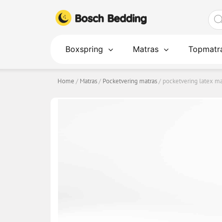
Ga
Pro
naar
zoe
de
inhoud
Boxspring
Matras
Topmatr
Home
/
Matras
/
Pocketvering matras
/ pocketvering latex ma
POCKETVERING LATEX MATRAS PRESI