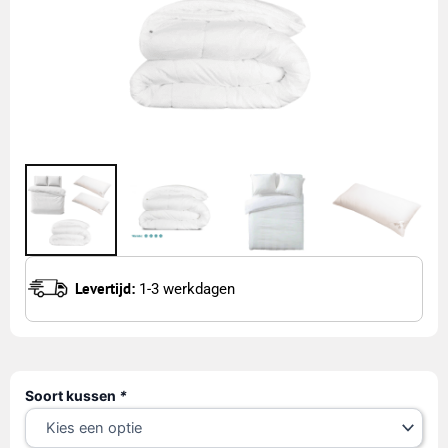
Levertijd:
1-3 werkdagen
Textielpakket
Soort kussen
*
|
Satijnen