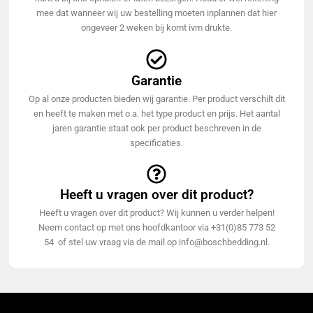
mee dat wanneer wij uw bestelling moeten inplannen dat hier
ongeveer 2 weken bij komt ivm drukte.
Garantie
Op al onze producten bieden wij garantie. Per product verschilt dit
en heeft te maken met o.a. het type product en prijs. Het aantal
jaren garantie staat ook per product beschreven in de
specificaties.
Heeft u vragen over dit product?
Heeft u vragen over dit product? Wij kunnen u verder helpen!
Neem contact op met ons hoofdkantoor via +31(0)85 773 52
54 of stel uw vraag via de mail op info@boschbedding.nl.