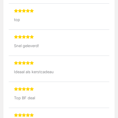
Gewaardeerd
5
top
uit 5
Gewaardeerd
5
Snel geleverd!
uit 5
Gewaardeerd
5
Ideaal als kerstcadeau
uit 5
Gewaardeerd
5
Top BF deal
uit 5