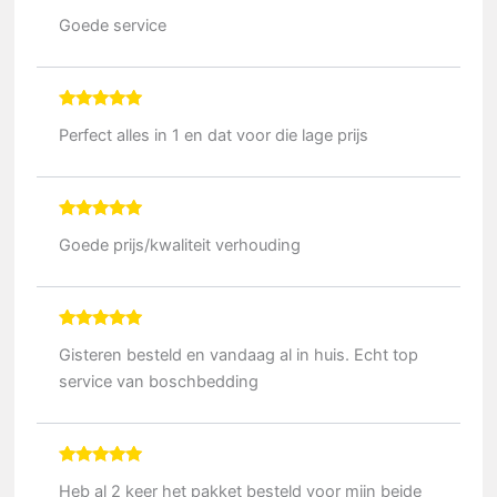
Gewaardeerd
5
Goede service
uit 5
Gewaardeerd
5
Perfect alles in 1 en dat voor die lage prijs
uit 5
Gewaardeerd
5
Goede prijs/kwaliteit verhouding
uit 5
Gewaardeerd
5
Gisteren besteld en vandaag al in huis. Echt top
uit 5
service van boschbedding
Gewaardeerd
5
Heb al 2 keer het pakket besteld voor mijn beide
uit 5