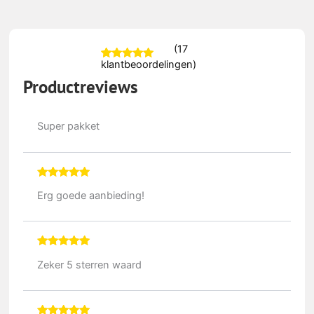
(
17
klantbeoordelingen)
Gewaardeerd
16
5.00
op 5
Productreviews
gebaseerd op
klantbeoordelingen
Super pakket
Gewaardeerd
5
Erg goede aanbieding!
uit 5
Gewaardeerd
5
Zeker 5 sterren waard
uit 5