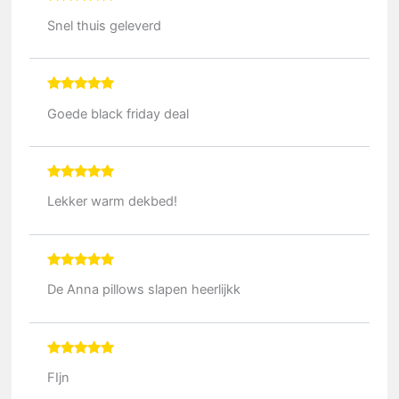
Gewaardeerd
5
Snel thuis geleverd
uit 5
Gewaardeerd
5
Goede black friday deal
uit 5
Gewaardeerd
5
Lekker warm dekbed!
uit 5
Gewaardeerd
5
De Anna pillows slapen heerlijkk
uit 5
Gewaardeerd
5
FIjn
uit 5