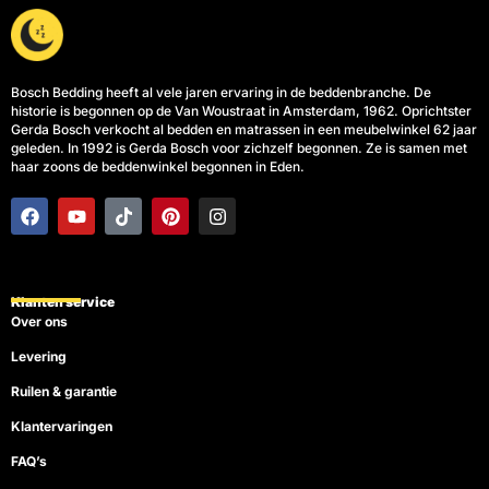
Bosch Bedding heeft al vele jaren ervaring in de beddenbranche. De
historie is begonnen op de Van Woustraat in Amsterdam, 1962. Oprichtster
Gerda Bosch verkocht al bedden en matrassen in een meubelwinkel 62 jaar
geleden. In 1992 is Gerda Bosch voor zichzelf begonnen. Ze is samen met
haar zoons de beddenwinkel begonnen in Eden.
F
Y
T
P
I
a
o
i
i
n
c
u
k
n
s
e
t
t
t
t
b
u
o
e
a
o
b
k
r
g
Klanten service
o
e
e
r
Over ons
k
s
a
t
m
Levering
Ruilen & garantie
Klantervaringen
FAQ’s