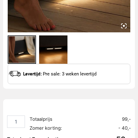
Levertijd:
Pre sale: 3 weken levertijd
Uitstapverlichting
boxspring
-
Totaalprijs
99,-
set
Zomer korting:
- 40,-
aantal