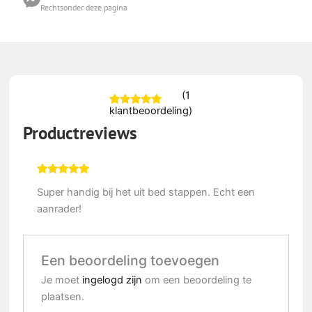
Rechtsonder deze pagina
(
1
klantbeoordeling)
Gewaardeerd
1
5.00
op 5
Productreviews
gebaseerd op
klantbeoordeling
Gewaardeerd
5
Super handig bij het uit bed stappen. Echt een
uit 5
aanrader!
Een beoordeling toevoegen
Je moet
ingelogd zijn
om een beoordeling te
plaatsen.