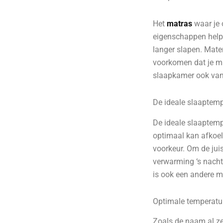
Het
matras
waar je 
eigenschappen helpe
langer slapen. Mate
voorkomen dat je ma
slaapkamer ook van
De ideale slaaptem
De ideale slaaptempe
optimaal kan afkoel
voorkeur. Om de juis
verwarming ‘s nachts
is ook een andere ma
Optimale temperatuu
Zoals de naam al ze