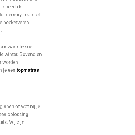
mbineert de
als memory foam of
ie pocketveren
.
door warmte snel
de winter. Bovendien
en worden
n je een
topmatras
innen of wat bij je
een oplossing.
ls. Wij zijn