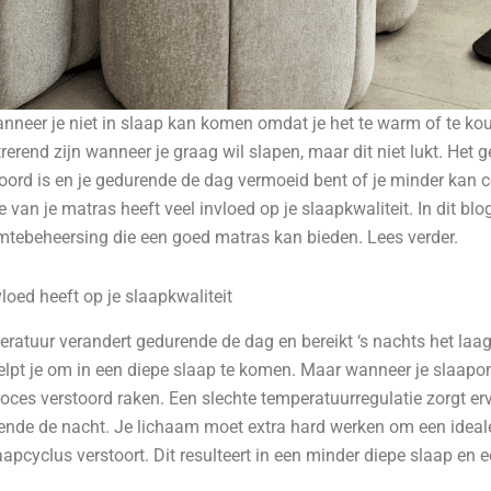
anneer je niet in slaap kan komen omdat je het te warm of te ko
rerend zijn wanneer je graag wil slapen, maar dit niet lukt. Het ge
stoord is en je gedurende de dag vermoeid bent of je minder kan 
 van je matras heeft veel invloed op je slaapkwaliteit. In dit blog
mtebeheersing die een goed matras kan bieden. Lees verder.
loed heeft op je slaapkwaliteit
atuur verandert gedurende de dag en bereikt ‘s nachts het laags
helpt je om in een diepe slaap te komen. Maar wanneer je slaap
proces verstoord raken. Een slechte temperatuurregulatie zorgt er
nde de nacht. Je lichaam moet extra hard werken om een ideal
apcyclus verstoort. Dit resulteert in een minder diepe slaap en