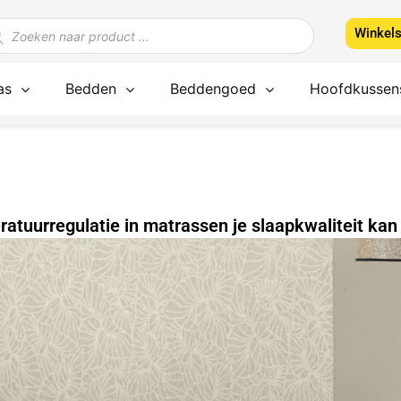
ducten
Winkel
ken
as
Bedden
Beddengoed
Hoofdkussen
atuurregulatie in matrassen je slaapkwaliteit kan