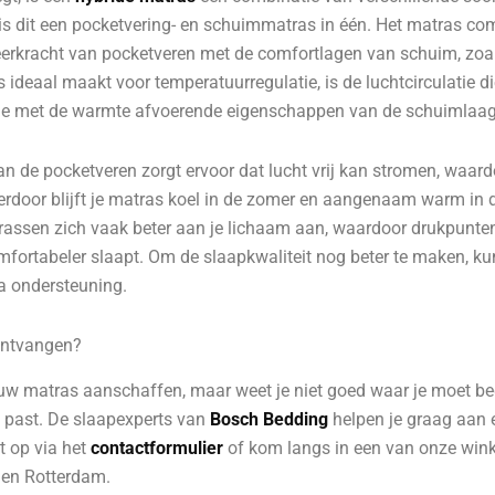
is dit een pocketvering- en schuimmatras in één. Het matras co
eerkracht van pocketveren met de comfortlagen van schuim, zo
s ideaal maakt voor temperatuurregulatie, is de luchtcirculatie d
tie met de warmte afvoerende eigenschappen van de schuimlaag
an de pocketveren zorgt ervoor dat lucht vrij kan stromen, waar
erdoor blijft je matras koel in de zomer en aangenaam warm in 
rassen zich vaak beter aan je lichaam aan, waardoor drukpunt
mfortabeler slaapt. Om de slaapkwaliteit nog beter te maken, ku
a ondersteuning.
ontvangen?
euw matras aanschaffen, maar weet je niet goed waar je moet beg
e past. De slaapexperts van
Bosch Bedding
helpen je graag aan 
t op via het
contactformulier
of kom langs in een van onze winke
 en Rotterdam.