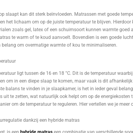
op slaapt kan dit sterk beïnvloeden. Matrassen met goede temp
n het lichaam om op de juiste temperatuur te blijven. Hierdoor 
rialen zoals gel, latex of een schuimsoort kunnen warmte goed 
tras te warm of te koud aanvoelt. Bovendien is een goede luchtc
 belang om overmatige warmte of kou te minimaliseren.
peratuur
ratuur ligt tussen de 16 en 18 °C. Dit is de temperatuur waarbij
en om in een diepe slaap te komen, maar vaak is dit afhankelijk 
te balans te vinden in je slaapkamer, is het in ieder geval belan
 uit te zetten, wat natuurlijk ook helpt om op de energiekosten 
nier om de temperatuur te reguleren. Hier vertellen we je meer o
rregulatie dankzij een hybride matras
gt, is een
hybride matras
een combinatie van verschillende soor