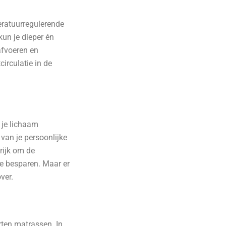
eratuurregulerende
kun je dieper én
afvoeren en
irculatie in de
 je lichaam
van je persoonlijke
grijk om de
te besparen. Maar er
ver.
ten matrassen. In