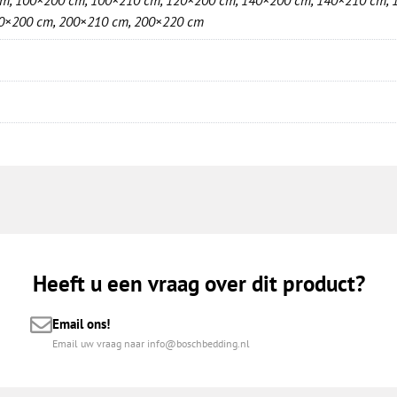
0×200 cm
,
200×210 cm
,
200×220 cm
Heeft u een vraag over dit product?
Email ons!
Email uw vraag naar info@boschbedding.nl