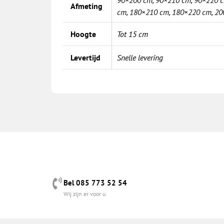
Afmeting
cm
,
180×210 cm
,
180×220 cm
,
20
Hoogte
Tot 15 cm
Levertijd
Snelle levering
Bel 085 773 52 54
Wij zijn er voor u