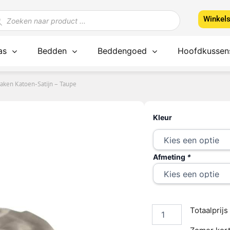
ducten
Winkel
ken
as
Bedden
Beddengoed
Hoofdkussen
laken Katoen-Satijn – Taupe
Cinderella
EN-SATIJN – TAUPE
Kleur
Topper
Hoeslaken
Katoen-
Satijn
Afmeting
*
-
Taupe
aantal
Totaalprijs