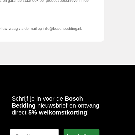
 jaren garantie staat ook per product beschreven in de
el uw vraag via de mail op info@boschbedding.nl.
Schrijf je in voor de
Bosch
Bedding
nieuwsbrief en ontvang
direct
5% welkomstkorting
!