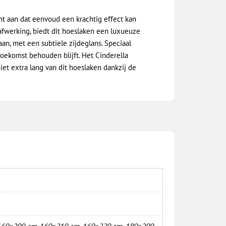
nt aan dat eenvoud een krachtig effect kan
afwerking, biedt dit hoeslaken een luxueuze
an, met een subtiele zijdeglans. Speciaal
oekomst behouden blijft. Het Cinderella
iet extra lang van dit hoeslaken dankzij de
160×200 cm
,
160×210 cm
,
160×220 cm
,
180×200