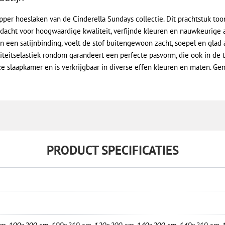
pper hoeslaken van de Cinderella Sundays collectie. Dit prachtstuk too
dacht voor hoogwaardige kwaliteit, verfijnde kleuren en nauwkeurige 
een satijnbinding, voelt de stof buitengewoon zacht, soepel en glad a
teitselastiek rondom garandeert een perfecte pasvorm, die ook in de t
 slaapkamer en is verkrijgbaar in diverse effen kleuren en maten. Gen
PRODUCT SPECIFICATIES
cm
,
100×200 cm
,
100×210 cm
,
120×200 cm
,
140×200 cm
,
140×210 cm
,