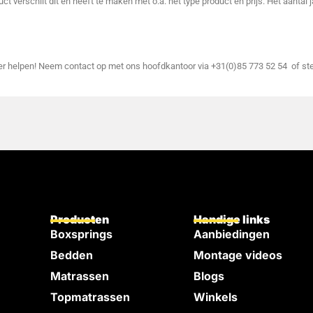
ct verschilt dit en heeft te maken met o.a. het type product en prijs. Het aantal
der helpen! Neem contact op met ons hoofdkantoor via +31(0)85 773 52 54 of st
Producten
Handige links
Boxsprings
Aanbiedingen
Bedden
Montage videos
e
Matrassen
Blogs
Topmatrassen
Winkels