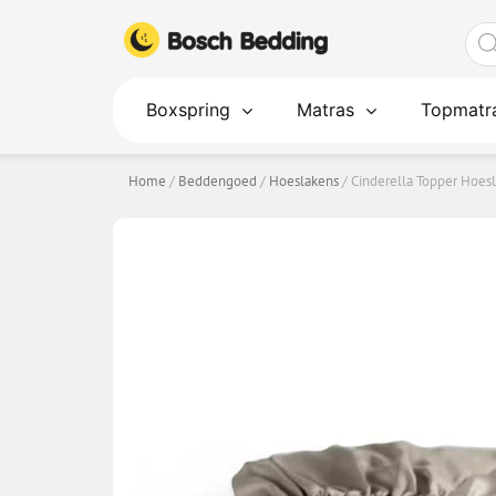
Ga
Pro
naar
zoe
de
inhoud
Boxspring
Matras
Topmatr
Home
/
Beddengoed
/
Hoeslakens
/ Cinderella Topper Hoes
CINDERELLA TOPPER HOESLAKEN KATO