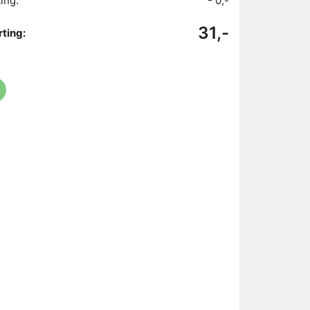
ing:
- 0,-
31,-
ting: