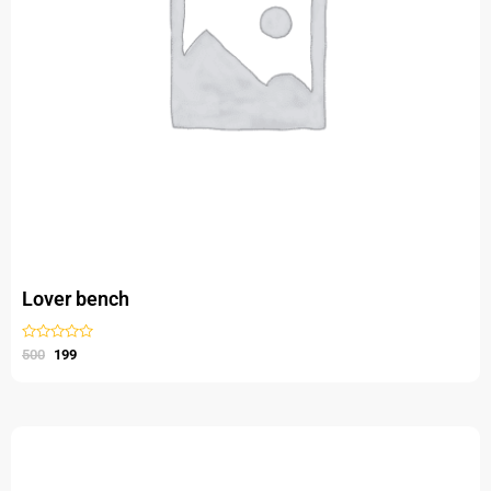
Lover bench
Gewaardeerd
500
199
uit
5