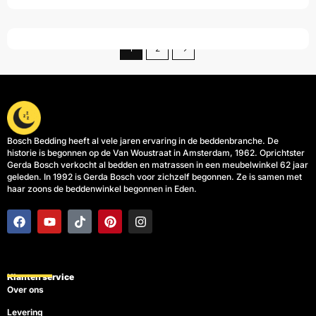
5
1
2
→
Bosch Bedding heeft al vele jaren ervaring in de beddenbranche. De
historie is begonnen op de Van Woustraat in Amsterdam, 1962. Oprichtster
Gerda Bosch verkocht al bedden en matrassen in een meubelwinkel 62 jaar
geleden. In 1992 is Gerda Bosch voor zichzelf begonnen. Ze is samen met
haar zoons de beddenwinkel begonnen in Eden.
F
Y
T
P
I
a
o
i
i
n
c
u
k
n
s
e
t
t
t
t
b
u
o
e
a
o
b
k
r
g
Klanten service
o
e
e
r
Over ons
k
s
a
t
m
Levering