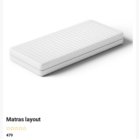
Matras layout
Gewaardeerd
479
uit